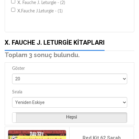
X. Fauche J. Leturgie - (2)
X.Fauche J.Leturgie - (1)
X. FAUCHE J. LETURGIE KITAPLARI
Toplam 3 sonuç bulundu.
Göster
Sırala
Hepsi
Red Kit 62 Sarah