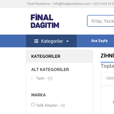
Final Pazarlama ~
info@finalpazarlama.com
~ 0212 604 10 00
Kategoriler
Ana Sayfa
ZIHN
KATEGORILER
Topla
ALT KATEGORILER
Tarih - (1)
Göst
MARKA
İtalik Kitapları - (1)