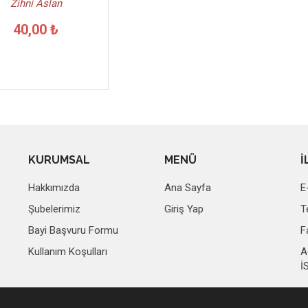
Zihni Aslan
40,00 ₺
KURUMSAL
MENÜ
İ
Hakkımızda
Ana Sayfa
E
Şubelerimiz
Giriş Yap
T
Bayi Başvuru Formu
F
Kullanım Koşulları
A
İ