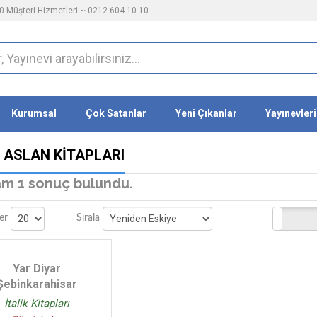
 Müşteri Hizmetleri ~ 0212 604 10 10
Kurumsal
Çok Satanlar
Yeni Çıkanlar
Yayınevleri
I ASLAN KITAPLARI
m 1 sonuç bulundu.
Stoktakiler
er
Sırala
Yar Diyar
Şebinkarahisar
İtalik Kitapları