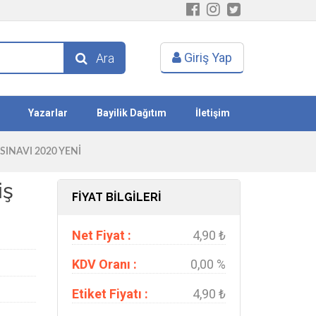
Giriş Yap
Ara
Yazarlar
Bayilik Dağıtım
İletişim
INAVI 2020 YENİ
iş
FİYAT BİLGİLERİ
Net Fiyat :
4,90 ₺
KDV Oranı :
0,00 %
Etiket Fiyatı :
4,90 ₺