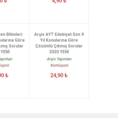
0 ₺
4,90 ₺
en Bilimleri
Arşiv AYT Edebiyat Son 9
nularına Göre
Yıl Konularına Göre
mış Sorular
Çözümlü Çıkmış Sorular
 YENİ
2020 YENİ
ayınları
Arşiv Yayınları
syon
Komisyon
90 ₺
24,90 ₺