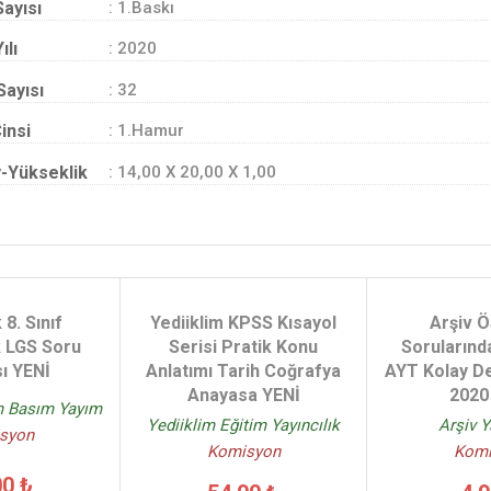
Sayısı
: 1.Baskı
ılı
: 2020
Sayısı
: 32
insi
: 1.Hamur
-Yükseklik
: 14,00 X 20,00 X 1,00
8. Sınıf
Yediiklim KPSS Kısayol
Arşiv 
 LGS Soru
Serisi Pratik Konu
Sorularınd
ı YENİ
Anlatımı Tarih Coğrafya
AYT Kolay D
Anayasa YENİ
2020
m Basım Yayım
Yediiklim Eğitim Yayıncılık
Arşiv Y
syon
Komisyon
Komi
00 ₺