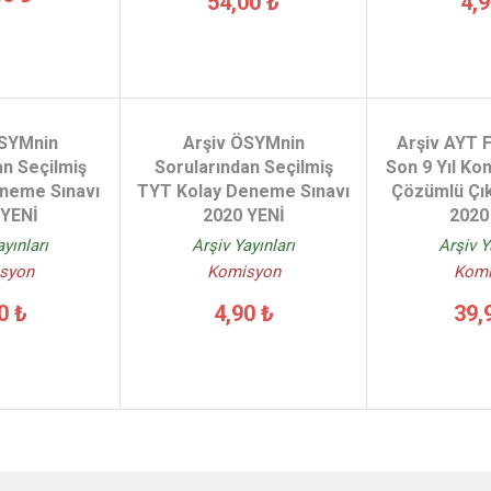
54,00 ₺
4,9
ÖSYMnin
Arşiv ÖSYMnin
Arşiv AYT F
an Seçilmiş
Sorularından Seçilmiş
Son 9 Yıl Ko
neme Sınavı
TYT Kolay Deneme Sınavı
Çözümlü Çık
 YENİ
2020 YENİ
2020
ayınları
Arşiv Yayınları
Arşiv Y
syon
Komisyon
Komi
0 ₺
4,90 ₺
39,