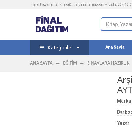
Final Pazarlama ~
info@finalpazarlama.com
~ 0212 604 10 00
Kategoriler
Ana Sayfa
ANA SAYFA
EĞITIM
SINAVLARA HAZIRLIK
Arş
AYT
Marka
Barko
Yazar