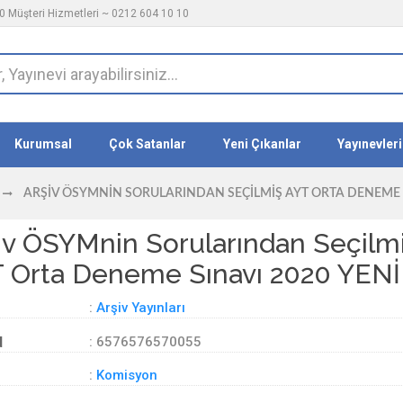
 Müşteri Hizmetleri ~ 0212 604 10 10
Kurumsal
Çok Satanlar
Yeni Çıkanlar
Yayınevleri
ARŞIV ÖSYMNIN SORULARINDAN SEÇILMIŞ AYT ORTA DENEME S
iv ÖSYMnin Sorularından Seçilm
 Orta Deneme Sınavı 2020 YENİ
:
Arşiv Yayınları
d
: 6576576570055
:
Komisyon