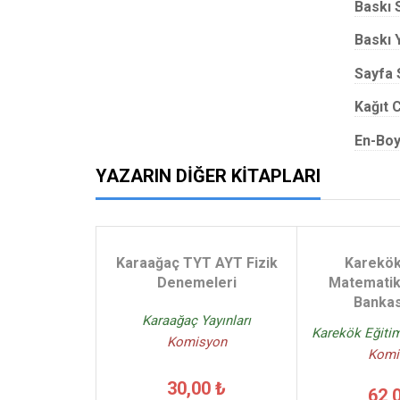
Baskı 
Baskı Y
Sayfa 
Kağıt C
En-Boy
YAZARIN DIĞER KITAPLARI
Karaağaç TYT AYT Fizik
Karekök 
Denemeleri
Matematik
Bankas
Karaağaç Yayınları
Karekök Eğiti
Komisyon
Komi
30,00 ₺
62,