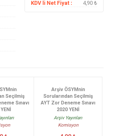
KDV li Net Fiyat :
4,90 ₺
ÖSYMnin
Arşiv ÖSYMnin
an Seçilmiş
Sorularından Seçilmiş
eneme Sınavı
AYT Zor Deneme Sınavı
 YENİ
2020 YENİ
ayınları
Arşiv Yayınları
syon
Komisyon