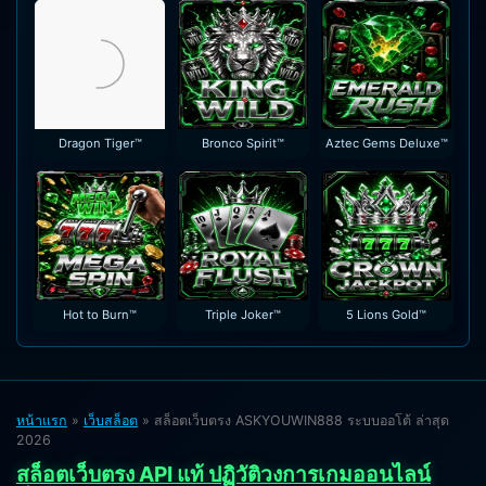
Dragon Tiger™
Bronco Spirit™
Aztec Gems Deluxe™
Hot to Burn™
Triple Joker™
5 Lions Gold™
หน้าแรก
»
เว็บสล็อต
» สล็อตเว็บตรง ASKYOUWIN888 ระบบออโต้ ล่าสุด
2026
สล็อตเว็บตรง API แท้ ปฏิวัติวงการเกมออนไลน์