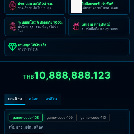
ฝาก-ถอน ออโต้ 24 ชม.
โบนัสแรกเข้า รับทันที
รวดเร็ว ทันใจ ไม่มีสะดุด
เพียงสมัคร รับโบนัสไปเลย
ระบบอัตโนมัติ ปลอดภัย 100%
เล่นง่าย ทุกอุปกรณ์
มั่นใจทุกธุรกรรม ข้อมูลไม่รั่ว
รองรับมือถือ และทุกระบบ
ไหล
เล่นสนุก ได้เงินจริง
จ่ายไว ไว้ใจได้
10,888,888.123
THB
ยอดนิยม
สล็อต
คาสิโน
game-code-108
game-code-109
game-code-110
เพิ่มมาง เมซิน สล็อต