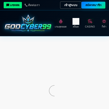
แชทสด
ติดต่อเรา
เข้าสู่ระบบ
สมัครสมาชิก
เกมสุดฮอต
สล็อต
CASINO
กีฬา