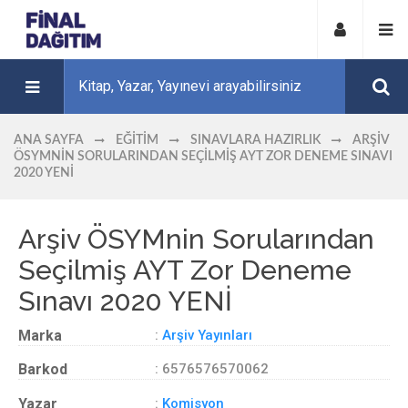
ANA SAYFA
EĞITIM
SINAVLARA HAZIRLIK
ARŞIV
ÖSYMNIN SORULARINDAN SEÇILMIŞ AYT ZOR DENEME SINAVI
2020 YENİ
Arşiv ÖSYMnin Sorularından
Seçilmiş AYT Zor Deneme
Sınavı 2020 YENİ
Marka
:
Arşiv Yayınları
Barkod
: 6576576570062
Yazar
:
Komisyon