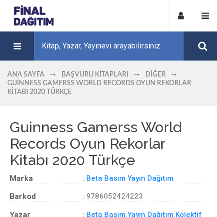
ANA SAYFA
BAŞVURU KITAPLARI
DIĞER
GUINNESS GAMERSS WORLD RECORDS OYUN REKORLAR
KITABI 2020 TÜRKÇE
Guinness Gamerss World
Records Oyun Rekorlar
Kitabı 2020 Türkçe
Marka
:
Beta Basım Yayın Dağıtım
Barkod
: 9786052424223
Yazar
:
Beta Basım Yayın Dağıtım Kolektif