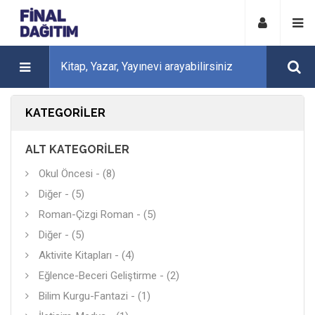
KATEGORILER
ALT KATEGORILER
Okul Öncesi - (8)
Diğer - (5)
Roman-Çizgi Roman - (5)
Diğer - (5)
Aktivite Kitapları - (4)
Eğlence-Beceri Geliştirme - (2)
Bilim Kurgu-Fantazi - (1)