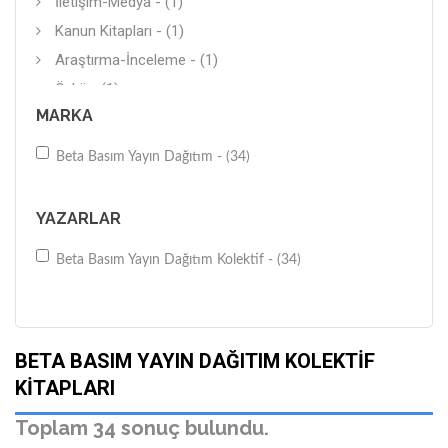
İletişim-Medya - (1)
Kanun Kitapları - (1)
Araştırma-İnceleme - (1)
Öykü - (1)
MARKA
Beta Basım Yayın Dağıtım - (34)
YAZARLAR
Beta Basım Yayın Dağıtım Kolektif - (34)
BETA BASIM YAYIN DAĞITIM KOLEKTIF
KITAPLARI
Toplam 34 sonuç bulundu.