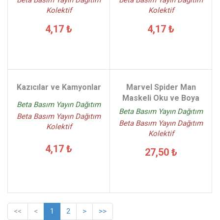
Beta Basım Yayın Dağıtım
Beta Basım Yayın Dağıtım
Kolektif
Kolektif
4,17 ₺
4,17 ₺
Kazıcılar ve Kamyonlar
Marvel Spider Man
Maskeli Oku ve Boya
Beta Basım Yayın Dağıtım
Beta Basım Yayın Dağıtım
Beta Basım Yayın Dağıtım
Beta Basım Yayın Dağıtım
Kolektif
Kolektif
4,17 ₺
27,50 ₺
<<
<
1
2
>
>>