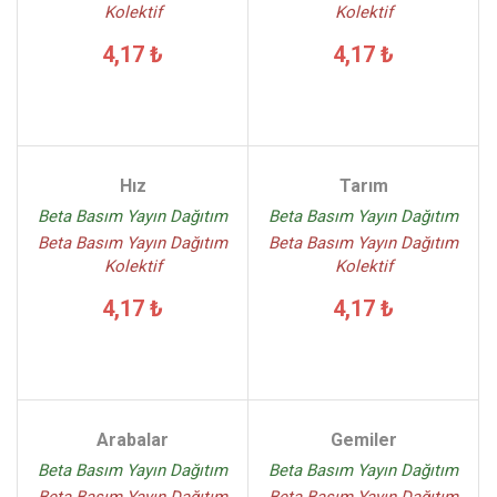
Kolektif
Kolektif
4,17 ₺
4,17 ₺
Hız
Tarım
Beta Basım Yayın Dağıtım
Beta Basım Yayın Dağıtım
Beta Basım Yayın Dağıtım
Beta Basım Yayın Dağıtım
Kolektif
Kolektif
4,17 ₺
4,17 ₺
Arabalar
Gemiler
Beta Basım Yayın Dağıtım
Beta Basım Yayın Dağıtım