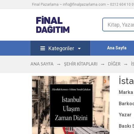
Final Pazarlama ~
info@finalpazarlama.com
~ 0212 604 10 00
Kategoriler
Ana Sayfa
ANA SAYFA
ŞEHIR KITAPLARI
DIĞER
İ
İst
Marka
Barko
Yazar
Baskı 