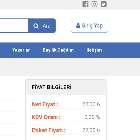
Giriş Yap
Ara
Yazarlar
Bayilik Dağıtım
İletişim
FİYAT BİLGİLERİ
Net Fiyat :
27,00 ₺
KDV Oranı :
0,00 %
Etiket Fiyatı :
27,00 ₺