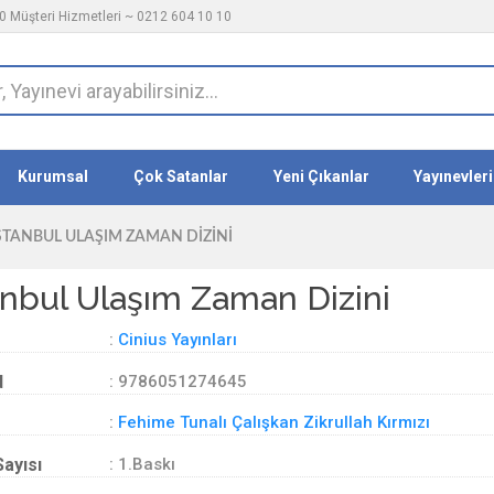
 Müşteri Hizmetleri ~ 0212 604 10 10
Kurumsal
Çok Satanlar
Yeni Çıkanlar
Yayınevleri
STANBUL ULAŞIM ZAMAN DIZINI
anbul Ulaşım Zaman Dizini
:
Cinius Yayınları
d
: 9786051274645
:
Fehime Tunalı Çalışkan Zikrullah Kırmızı
Sayısı
: 1.Baskı