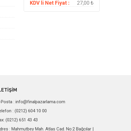
KDV li Net Fiyat :
27,00 ₺
LETİŞİM
-Posta :
info@finalpazarlama.com
elefon : (0212) 604 10 00
ax: (0212) 651 43 43
dres : Mahmutbey Mah. Atlas Cad. No:2 Bağcılar |