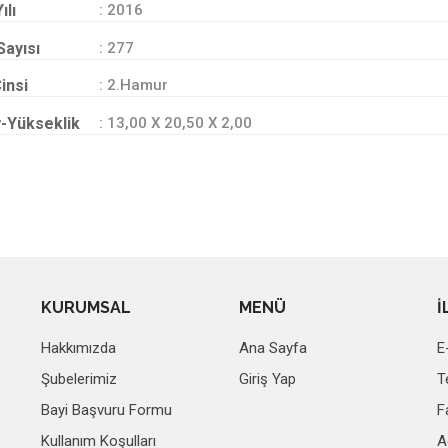
ılı
: 2016
Sayısı
: 277
insi
: 2.Hamur
-Yükseklik
: 13,00 X 20,50 X 2,00
KURUMSAL
MENÜ
İ
Hakkımızda
Ana Sayfa
E
Şubelerimiz
Giriş Yap
T
Bayi Başvuru Formu
F
Kullanım Koşulları
A