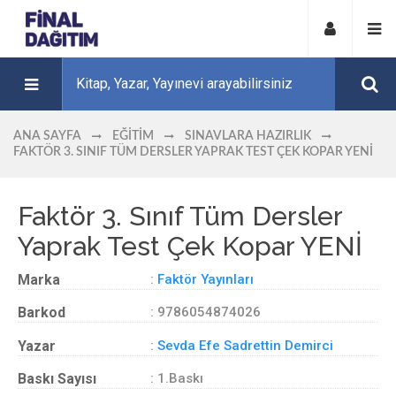
ANA SAYFA
EĞITIM
SINAVLARA HAZIRLIK
FAKTÖR 3. SINIF TÜM DERSLER YAPRAK TEST ÇEK KOPAR YENİ
Faktör 3. Sınıf Tüm Dersler
Yaprak Test Çek Kopar YENİ
Marka
:
Faktör Yayınları
Barkod
: 9786054874026
Yazar
:
Sevda Efe Sadrettin Demirci
Baskı Sayısı
: 1.Baskı