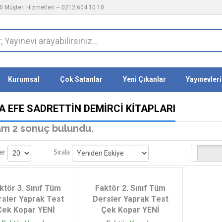
 Müşteri Hizmetleri ~ 0212 604 10 10
Kurumsal
Çok Satanlar
Yeni Çıkanlar
Yayınevleri
A EFE SADRETTIN DEMIRCI KITAPLARI
m 2 sonuç bulundu.
Stoktakiler
er
Sırala
ktör 3. Sınıf Tüm
Faktör 2. Sınıf Tüm
rsler Yaprak Test
Dersler Yaprak Test
Çek Kopar YENİ
Çek Kopar YENİ