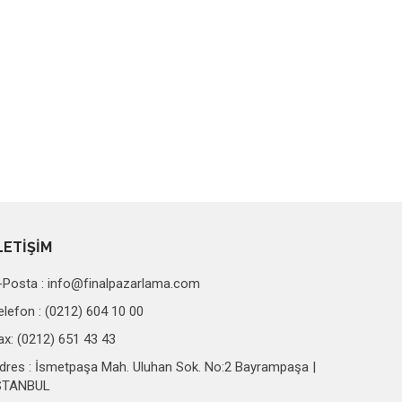
LETİŞİM
-Posta :
info@finalpazarlama.com
elefon : (0212) 604 10 00
ax: (0212) 651 43 43
dres : İsmetpaşa Mah. Uluhan Sok. No:2 Bayrampaşa |
STANBUL