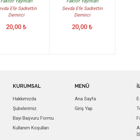
Faktör Yayınları
Faktör Yayınları
evda Efe Sadrettin
Sevda Efe Sadrettin
Demirci
Demirci
20,00 ₺
20,00 ₺
KURUMSAL
MENÜ
İ
Hakkımızda
Ana Sayfa
E
Şubelerimiz
Giriş Yap
T
Bayi Başvuru Formu
F
Kullanım Koşulları
A
İ