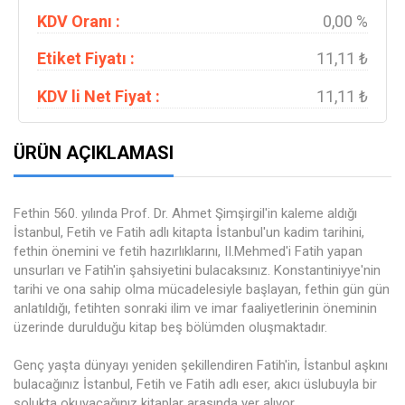
KDV Oranı :
0,00 %
Etiket Fiyatı :
11,11 ₺
KDV li Net Fiyat :
11,11 ₺
ÜRÜN AÇIKLAMASI
Fethin 560. yılında Prof. Dr. Ahmet Şimşirgil'in kaleme aldığı
İstanbul, Fetih ve Fatih adlı kitapta İstanbul'un kadim tarihini,
fethin önemini ve fetih hazırlıklarını, II.Mehmed'i Fatih yapan
unsurları ve Fatih'in şahsiyetini bulacaksınız. Konstantiniyye'nin
tarihi ve ona sahip olma mücadelesiyle başlayan, fethin gün gün
anlatıldığı, fetihten sonraki ilim ve imar faaliyetlerinin öneminin
üzerinde durulduğu kitap beş bölümden oluşmaktadır.
Genç yaşta dünyayı yeniden şekillendiren Fatih'in, İstanbul aşkını
bulacağınız İstanbul, Fetih ve Fatih adlı eser, akıcı üslubuyla bir
solukta okuyacağınız kitaplar arasında yer alıyor.