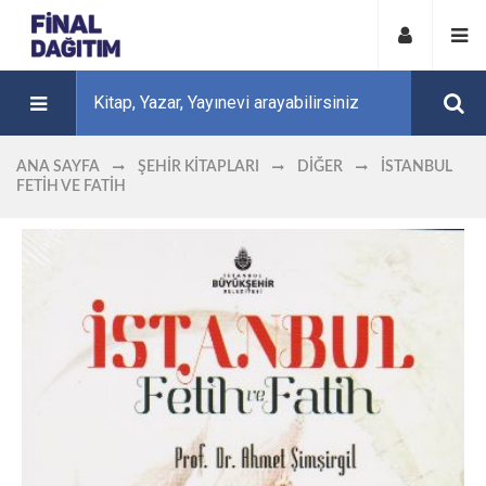
ANA SAYFA
ŞEHIR KITAPLARI
DIĞER
İSTANBUL
FETIH VE FATIH