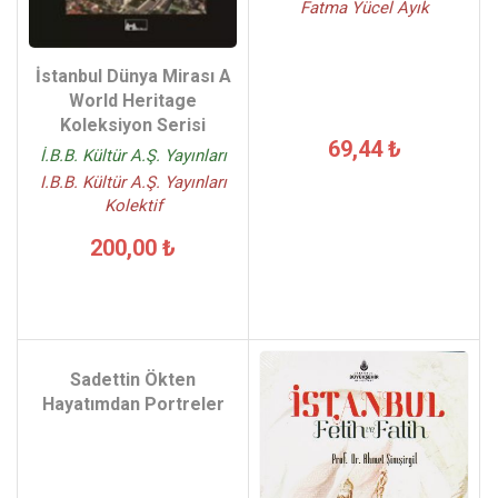
Fatma Yücel Ayık
İstanbul Dünya Mirası A
World Heritage
Koleksiyon Serisi
69,44 ₺
İ.B.B. Kültür A.Ş. Yayınları
I.B.B. Kültür A.Ş. Yayınları
Kolektif
200,00 ₺
Sadettin Ökten
Hayatımdan Portreler