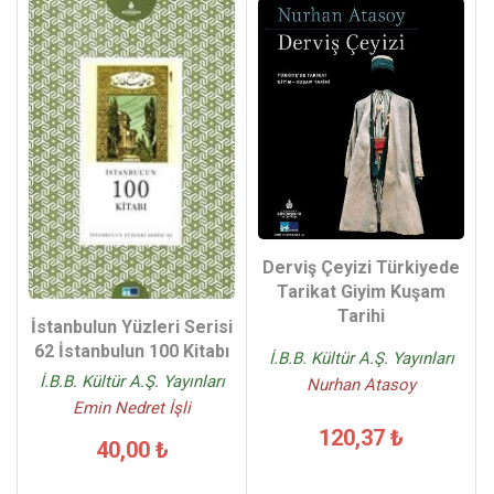
Derviş Çeyizi Türkiyede
Tarikat Giyim Kuşam
Tarihi
İstanbulun Yüzleri Serisi
62 İstanbulun 100 Kitabı
İ.B.B. Kültür A.Ş. Yayınları
İ.B.B. Kültür A.Ş. Yayınları
Nurhan Atasoy
Emin Nedret İşli
120,37 ₺
40,00 ₺