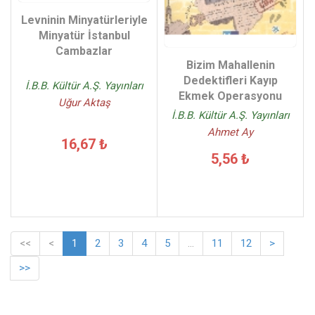
Levninin Minyatürleriyle
Minyatür İstanbul
Cambazlar
Bizim Mahallenin
Dedektifleri Kayıp
İ.B.B. Kültür A.Ş. Yayınları
Ekmek Operasyonu
Uğur Aktaş
İ.B.B. Kültür A.Ş. Yayınları
Ahmet Ay
16,67 ₺
5,56 ₺
<<
<
1
2
3
4
5
...
11
12
>
>>