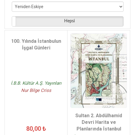
Mahmut Sami Şimşek - (2)
Mehmet Güntekin - (2)
Ersin Kalkan - (2)
Hepsi
Orhan Erdenen - (2)
Yeşim Özdemir - (2)
100. Yılında İstanbulun
Nur Bilge Criss - (1)
İşgal Günleri
İ.B.B. Kültür A.Ş. Yayınları
Nur Bilge Criss
Sultan 2. Abdülhamid
Devri Harita ve
80,00 ₺
Planlarında İstanbul