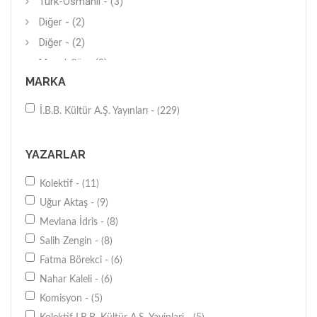
Türk-Osmanlı - (3)
Diğer - (2)
Diğer - (2)
Masal-Şiir - (2)
MARKA
Aktivite Kitapları - (2)
Mimari - (2)
İ.B.B. Kültür A.Ş. Yayınları - (229)
Çizgi Roman - (2)
Çağlar-Dönemler - (2)
YAZARLAR
Tarih - (1)
Kolektif - (11)
Öykü - (1)
Uğur Aktaş - (9)
Genel - (1)
Mevlana İdris - (8)
Biyografi - (1)
Salih Zengin - (8)
Diğer - (1)
Fatma Börekci - (6)
Savaşlar - (1)
Nahar Kaleli - (6)
Şehir Rehberi - (1)
Komisyon - (5)
Tarihi Mekanlar - (1)