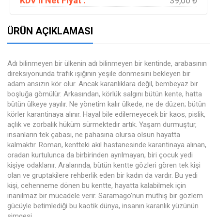
KDV li Net Fiyat :
39,00 ₺
ÜRÜN AÇIKLAMASI
Adı bilinmeyen bir ülkenin adı bilinmeyen bir kentinde, arabasının
direksiyonunda trafik ışığının yeşile dönmesini bekleyen bir
adam ansızın kör olur. Ancak karanlıklara değil, bembeyaz bir
boşluğa gömülür. Arkasından, körlük salgını bütün kente, hatta
bütün ülkeye yayılır. Ne yönetim kalır ülkede, ne de düzen; bütün
körler karantinaya alınır. Hayal bile edilemeyecek bir kaos, pislik,
açlık ve zorbalık hüküm sürmektedir artık. Yaşam durmuştur,
insanların tek çabası, ne pahasına olursa olsun hayatta
kalmaktır. Roman, kentteki akıl hastanesinde karantinaya alınan,
oradan kurtulunca da birbirinden ayrılmayan, biri çocuk yedi
kişiye odaklanır. Aralarında, bütün kentte gözleri gören tek kişi
olan ve gruptakilere rehberlik eden bir kadın da vardır. Bu yedi
kişi, cehenneme dönen bu kentte, hayatta kalabilmek için
inanılmaz bir mücadele verir. Saramago’nun müthiş bir gözlem
gücüyle betimlediği bu kaotik dünya, insanın karanlık yüzünün
simgesi.