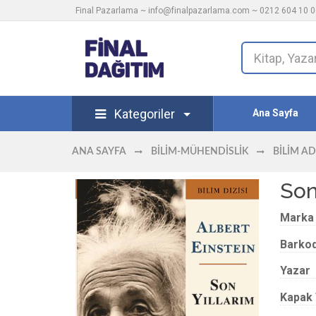
Final Pazarlama ~
info@finalpazarlama.com
~ 0212 604 10 00
Kategoriler
Ana Sayfa
ANA SAYFA
BILIM-MÜHENDISLIK
BILIM A
Son
Marka
Barko
Yazar
Kapak 