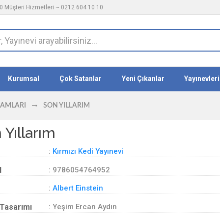
 Müşteri Hizmetleri ~ 0212 604 10 10
Kurumsal
Çok Satanlar
Yeni Çıkanlar
Yayınevleri
DAMLARI
SON YILLARIM
 Yıllarım
:
Kırmızı Kedi Yayınevi
d
: 9786054764952
:
Albert Einstein
Tasarımı
: Yeşim Ercan Aydın