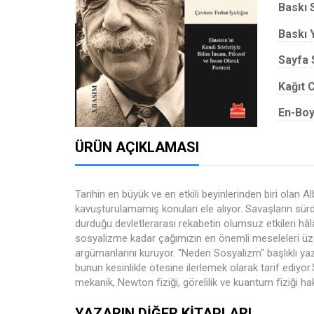
Baskı 
Baskı Y
Sayfa 
Kağıt C
En-Boy
ÜRÜN AÇIKLAMASI
Tarihin en büyük ve en etkili beyinlerinden biri olan 
kavuşturulamamış konuları ele alıyor. Savaşların sürd
durduğu devletlerarası rekabetin olumsuz etkileri hâlâ 
sosyalizme kadar çağımızın en önemli meseleleri üzer
argümanlarını kuruyor. "Neden Sosyalizm" başlıklı y
bunun kesinlikle ötesine ilerlemek olarak tarif ediyor
mekanik, Newton fiziği, görelilik ve kuantum fiziği ha
YAZARIN DIĞER KITAPLARI