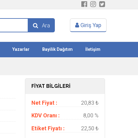
Giriş Yap
Ara
Yazarlar
Bayilik Dağıtım
İletişim
FİYAT BİLGİLERİ
Net Fiyat :
20,83 ₺
KDV Oranı :
8,00 %
Etiket Fiyatı :
22,50 ₺