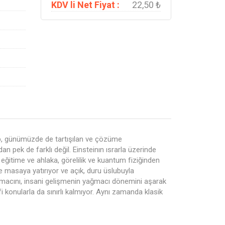
KDV li Net Fiyat :
22,50 ₺
itap, günümüzde de tartışılan ve çözüme
n pek de farklı değil. Einsteinın ısrarla üzerinde
n eğitime ve ahlaka, görelilik ve kuantum fiziğinden
e masaya yatırıyor ve açık, duru üslubuyla
amacını, insani gelişmenin yağmacı dönemini aşarak
i konularla da sınırlı kalmıyor. Aynı zamanda klasik