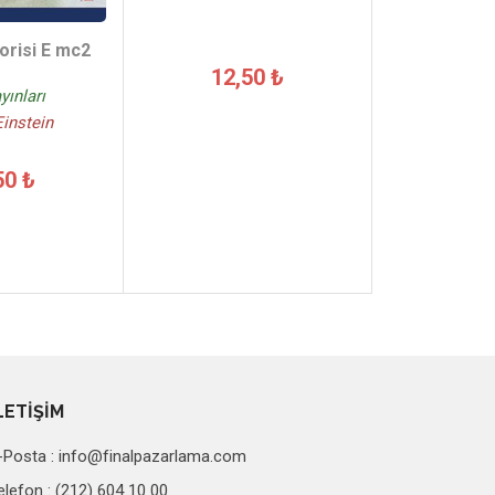
orisi E mc2
12,50 ₺
yınları
Einstein
50 ₺
LETİŞİM
-Posta :
info@finalpazarlama.com
elefon : (212) 604 10 00