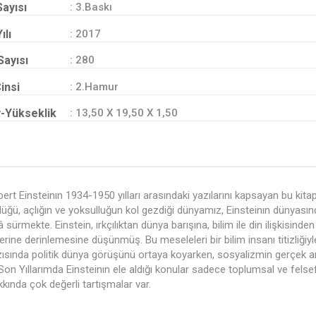
Sayısı
: 3.Baskı
ılı
: 2017
Sayısı
: 280
insi
: 2.Hamur
-Yükseklik
: 13,50 X 19,50 X 1,50
Albert Einsteinın 1934-1950 yılları arasındaki yazılarını kapsayan bu k
üğü, açlığın ve yoksulluğun kol gezdiği dünyamız, Einsteinın dünyasında
sürmekte. Einstein, ırkçılıktan dünya barışına, bilim ile din ilişkisinde
ine derinlemesine düşünmüş. Bu meseleleri bir bilim insanı titizliğiyl
azısında politik dünya görüşünü ortaya koyarken, sosyalizmin gerçek 
.Son Yıllarımda Einsteinın ele aldığı konular sadece toplumsal ve felsef
kkında çok değerli tartışmalar var.