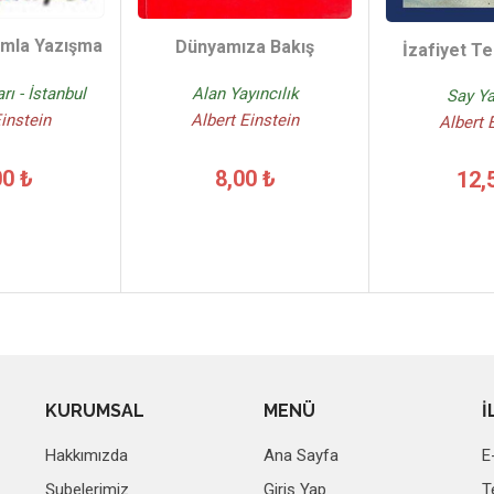
amla Yazışma
Dünyamıza Bakış
İzafiyet Te
rı - İstanbul
Alan Yayıncılık
Say Ya
Einstein
Albert Einstein
Albert 
00 ₺
8,00 ₺
12,
KURUMSAL
MENÜ
İ
Hakkımızda
Ana Sayfa
E
Şubelerimiz
Giriş Yap
T