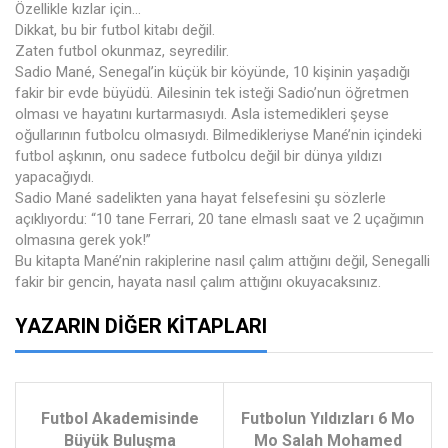
Özellikle kızlar için...
Dikkat, bu bir futbol kitabı değil.
Zaten futbol okunmaz, seyredilir.
Sadio Mané, Senegal’in küçük bir köyünde, 10 kişinin yaşadığı
fakir bir evde büyüdü. Ailesinin tek isteği Sadio’nun öğretmen
olması ve hayatını kurtarmasıydı. Asla istemedikleri şeyse
oğullarının futbolcu olmasıydı. Bilmedikleriyse Mané’nin içindeki
futbol aşkının, onu sadece futbolcu değil bir dünya yıldızı
yapacağıydı.
Sadio Mané sadelikten yana hayat felsefesini şu sözlerle
açıklıyordu: “10 tane Ferrari, 20 tane elmaslı saat ve 2 uçağımın
olmasına gerek yok!”
Bu kitapta Mané’nin rakiplerine nasıl çalım attığını değil, Senegalli
fakir bir gencin, hayata nasıl çalım attığını okuyacaksınız.
YAZARIN DIĞER KITAPLARI
Futbol Akademisinde
Futbolun Yıldızları 6 Mo
Büyük Buluşma
Mo Salah Mohamed