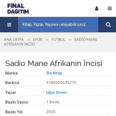
ANA SAYFA
SPOR
FUTBOL
SADIO MANE
AFRIKANIN İNCISI
Sadio Mane Afrikanın İncisi
Marka
:
Sia Kitap
Barkod
: 9786050635270
Yazar
:
Uğur Önver
Baskı Sayısı
: 1.Baskı
Baskı Yılı
: 2020