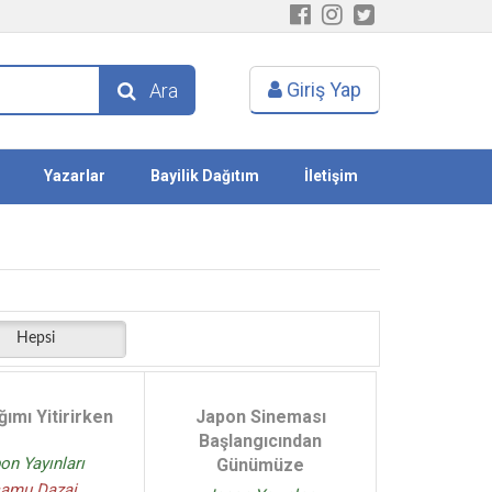
Giriş Yap
Ara
Yazarlar
Bayilik Dağıtım
İletişim
Hepsi
ğımı Yitirirken
Japon Sineması
Başlangıcından
on Yayınları
Günümüze
amu Dazai