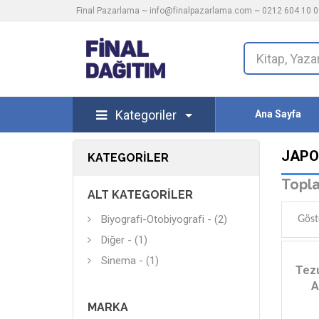
Final Pazarlama ~
info@finalpazarlama.com
~ 0212 604 10 00
Kategoriler
Ana Sayfa
JAPO
KATEGORILER
Topla
ALT KATEGORILER
Biyografi-Otobiyografi - (2)
Göst
Diğer - (1)
Sinema - (1)
Tez
A
MARKA