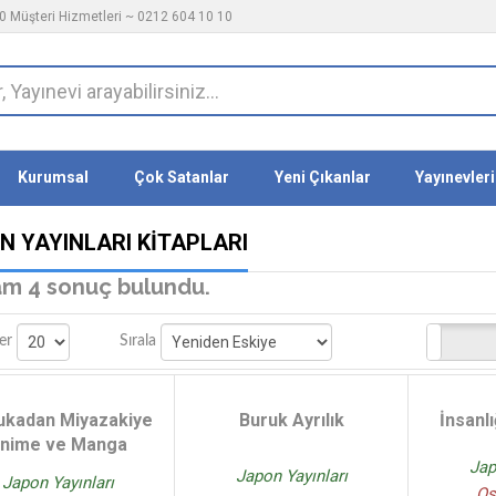
 Müşteri Hizmetleri ~ 0212 604 10 10
Kurumsal
Çok Satanlar
Yeni Çıkanlar
Yayınevleri
N YAYINLARI KITAPLARI
m 4 sonuç bulundu.
Stoktakiler
er
Sırala
ukadan Miyazakiye
Buruk Ayrılık
İnsanlı
nime ve Manga
Jap
Japon Yayınları
Japon Yayınları
Os