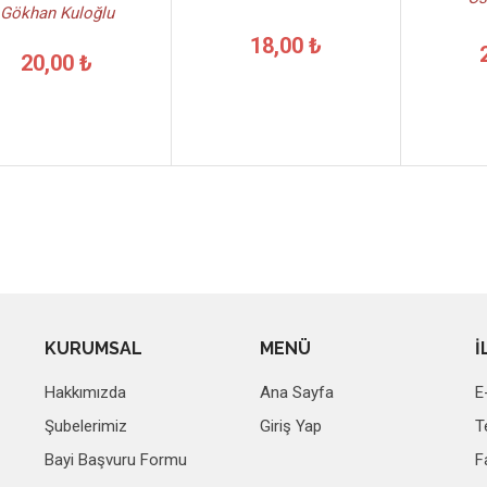
Gökhan Kuloğlu
18,00 ₺
20,00 ₺
KURUMSAL
MENÜ
İ
Hakkımızda
Ana Sayfa
E
Şubelerimiz
Giriş Yap
T
Bayi Başvuru Formu
F