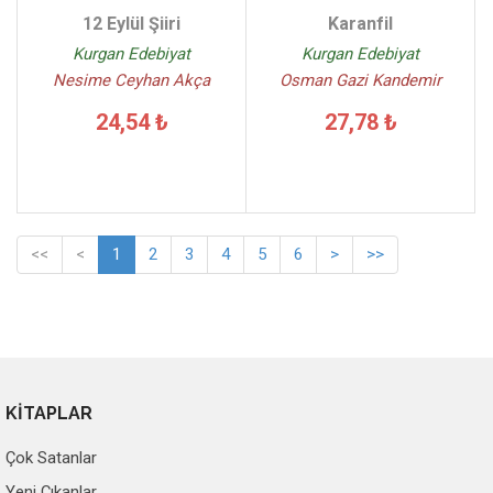
12 Eylül Şiiri
Karanfil
Kurgan Edebiyat
Kurgan Edebiyat
Nesime Ceyhan Akça
Osman Gazi Kandemir
24,54 ₺
27,78 ₺
<<
<
1
2
3
4
5
6
>
>>
KİTAPLAR
Çok Satanlar
Yeni Çıkanlar