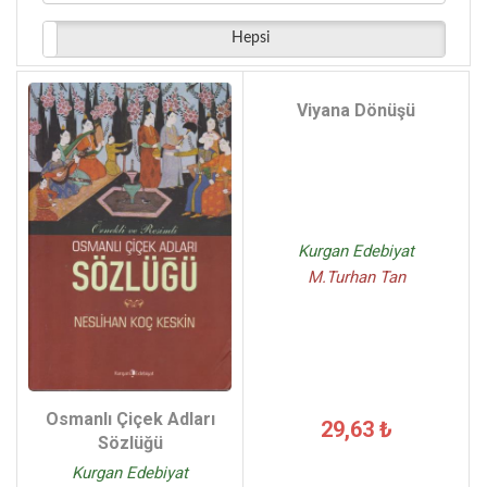
Mehmed Celal - (1)
Hepsi
Gaye Belkız Yeter - (1)
Nesime Ceyhan Akça - (1)
Osman Gazi Kandemir - (1)
Viyana Dönüşü
Celalettin Kurt - (1)
Selçuk Çıkla Gaye Belkız Yeter - (1)
Kurgan Edebiyat
M.Turhan Tan
Osmanlı Çiçek Adları
29,63 ₺
Sözlüğü
Kurgan Edebiyat