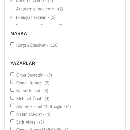
Deneme (Yerli) - (2)
Araştırma-İnceleme - (2)
Edebiyat Yazıları - (2)
Sözlük-İmla Klavuzu - (1)
MARKA
Diğer - (1)
Kaynakça (Bibliyografi) - (1)
Kurgan Edebiyat - (110)
Anı-Yaşam - (1)
Biyografi-Otobiyografi - (1)
YAZARLAR
Türk-Osmanlı - (1)
Ömer Seyfettin - (9)
Antoloji - (1)
Cemal Kurnaz - (9)
Mektup - (1)
Namık Kemal - (4)
Kadın-Erkek - (1)
Mehmet Önal - (4)
Destan - (1)
Ahmet Hikmet Müftüoğlu - (4)
Armağan - (1)
Nazım H.Polat - (4)
Halk Edebiyatı - (1)
Şerif Aktaş - (3)
Roman (Çeviri) - (1)