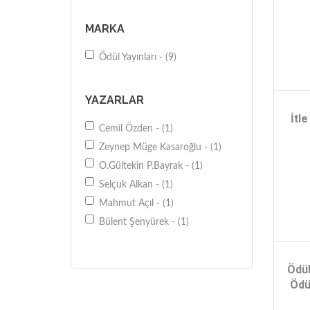
MARKA
Ödül Yayınları - (9)
YAZARLAR
İtle
Cemil Özden - (1)
Zeynep Müge Kasaroğlu - (1)
O.Gültekin P.Bayrak - (1)
Selçuk Alkan - (1)
Mahmut Açıl - (1)
Bülent Şenyürek - (1)
Ödül
Ödü