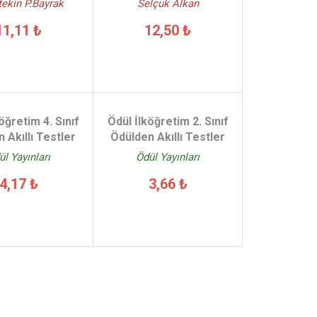
tekin P.Bayrak
Selçuk Alkan
11,11 ₺
12,50 ₺
öğretim 4. Sınıf
Ödül İlköğretim 2. Sınıf
 Akıllı Testler
Ödülden Akıllı Testler
ül Yayınları
Ödül Yayınları
4,17 ₺
3,66 ₺