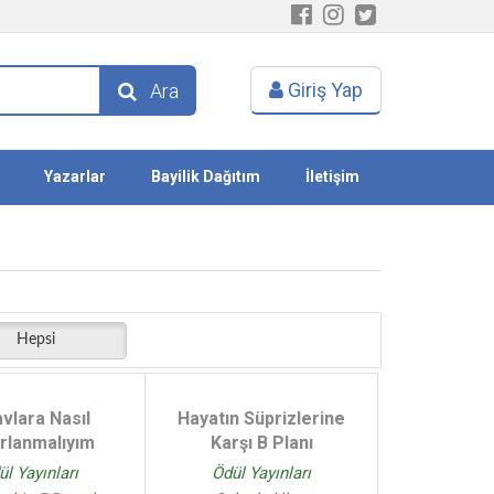
Giriş Yap
Ara
Yazarlar
Bayilik Dağıtım
İletişim
Hepsi
avlara Nasıl
Hayatın Süprizlerine
rlanmalıyım
Karşı B Planı
ül Yayınları
Ödül Yayınları