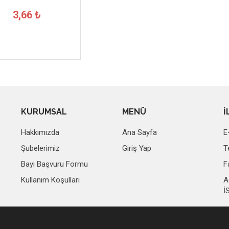
3,66 ₺
KURUMSAL
MENÜ
İ
Hakkımızda
Ana Sayfa
E
Şubelerimiz
Giriş Yap
T
Bayi Başvuru Formu
F
Kullanım Koşulları
A
İ