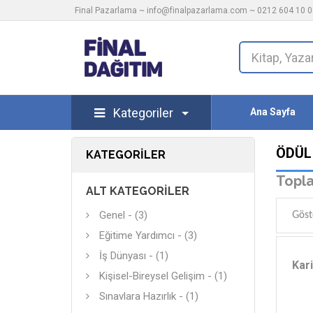
Final Pazarlama ~
info@finalpazarlama.com
~ 0212 604 10 00
Kategoriler
Ana Sayfa
ÖDÜL
KATEGORILER
Topla
ALT KATEGORILER
Genel - (3)
Göst
Eğitime Yardımcı - (3)
İş Dünyası - (1)
Kar
Kişisel-Bireysel Gelişim - (1)
Sınavlara Hazırlık - (1)