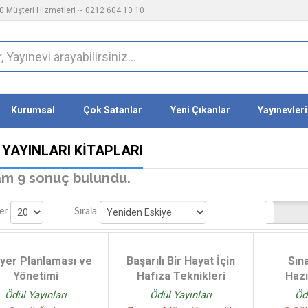
 Müşteri Hizmetleri ~ 0212 604 10 10
Kurumsal
Çok Satanlar
Yeni Çıkanlar
Yayınevleri
 YAYINLARI KITAPLARI
m 9 sonuç bulundu.
Stoktakiler
er
Sırala
iyer Planlaması ve
Başarılı Bir Hayat İçin
Sın
Yönetimi
Hafıza Teknikleri
Hazı
Ödül Yayınları
Ödül Yayınları
Öd