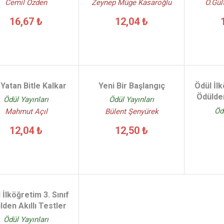
Cemil Özden
Zeynep Müge Kasaroğlu
O.Gül
16,67 ₺
12,04 ₺
 Yatan Bitle Kalkar
Yeni Bir Başlangıç
Ödül İlk
Ödülden
Ödül Yayınları
Ödül Yayınları
Öd
Mahmut Açıl
Bülent Şenyürek
12,04 ₺
12,50 ₺
 İlköğretim 3. Sınıf
lden Akıllı Testler
Ödül Yayınları