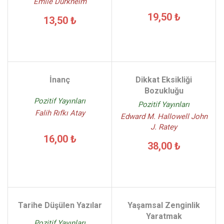
Emile Durkheim
19,50 ₺
13,50 ₺
İnanç
Dikkat Eksikliği
Bozukluğu
Pozitif Yayınları
Pozitif Yayınları
Falih Rıfkı Atay
Edward M. Hallowell John
J. Ratey
16,00 ₺
38,00 ₺
Tarihe Düşülen Yazılar
Yaşamsal Zenginlik
Yaratmak
Pozitif Yayınları