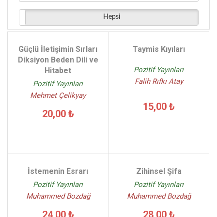
Mehmet Çelikyay - (1)
Hepsi
Edward M. Hallowell John J. Ratey - (1)
Temple Grandin Richard Panek - (1)
Moises Naim - (1)
Güçlü İletişimin Sırları
Taymis Kıyıları
Selin Topçuoğlu Kasırga - (1)
Diksiyon Beden Dili ve
Pozitif Yayınları
Hitabet
Muharrem Kaşıtoğlu - (1)
Falih Rıfkı Atay
Pozitif Yayınları
Mehmet Çelikyay
15,00 ₺
20,00 ₺
İstemenin Esrarı
Zihinsel Şifa
Pozitif Yayınları
Pozitif Yayınları
Muhammed Bozdağ
Muhammed Bozdağ
24,00 ₺
28,00 ₺