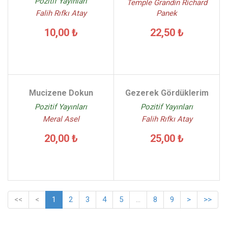
Pozitif Yayınları
Temple Grandin Richard
Panek
Falih Rıfkı Atay
22,50 ₺
10,00 ₺
Mucizene Dokun
Gezerek Gördüklerim
Pozitif Yayınları
Pozitif Yayınları
Meral Asel
Falih Rıfkı Atay
20,00 ₺
25,00 ₺
<<
<
1
2
3
4
5
...
8
9
>
>>