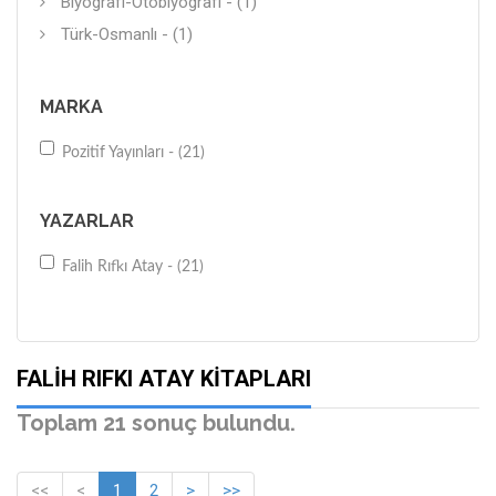
Biyografi-Otobiyografi - (1)
Türk-Osmanlı - (1)
MARKA
Pozitif Yayınları - (21)
YAZARLAR
Falih Rıfkı Atay - (21)
FALIH RIFKI ATAY KITAPLARI
Toplam 21 sonuç bulundu.
<<
<
1
2
>
>>