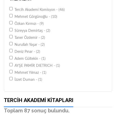
Tercih Akademi Komisyon - (46)
Mehmet Görgünoğlu - (10)
Özkan Kırmızı - (9)
Süreyya Demirtaş - (2)
Taner Özdemir - (2)
Nurullah Yaşar - (2)
Deniz Pınar - (2)
Adem Gültekin - (1)
AYŞE PAMİR DIETRICH - (1)
Mehmet Yılmaz - (1)
İzzet Duman - (1)
İsmail Gülcü - (1)
Ethem Bilici - (1)
TERCIH AKADEMI KITAPLARI
Mehmet Gürgünoğlu - (1)
Melik Zengin - (1)
Toplam 87 sonuç bulundu.
Deniz Yağcı - (1)