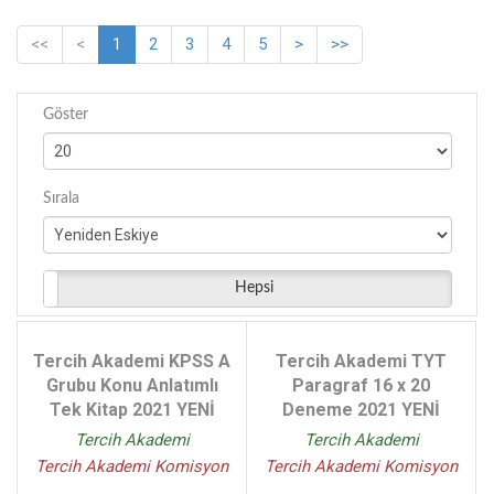
Kübra Kutlu - (1)
<<
<
1
2
3
4
5
>
>>
Tercih Akademi Yayınları Komisyon - (1)
Oğuz Canbaz - (1)
Komisyon - (1)
Göster
Mehmet Er - (1)
Sırala
Hepsi
Tercih Akademi KPSS A
Tercih Akademi TYT
Grubu Konu Anlatımlı
Paragraf 16 x 20
Tek Kitap 2021 YENİ
Deneme 2021 YENİ
Tercih Akademi
Tercih Akademi
Tercih Akademi Komisyon
Tercih Akademi Komisyon