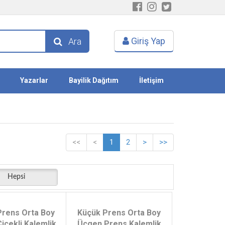
Giriş Yap
Ara
Yazarlar
Bayilik Dağıtım
İletişim
<<
<
1
2
>
>>
Hepsi
Prens Orta Boy
Küçük Prens Orta Boy
içekli Kalemlik
Üçgen Prens Kalemlik