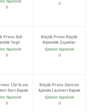
lon Yayıncılık
0
0
k Prens İkili
Küçük Prens Küçük
emlik Yeşil
Kalemlik Çiçekler
lon Yayıncılık
Epsilon Yayıncılık
0
0
Prens 12x16 cm
Küçük Prens Süresiz
teri Sert Kapak
Ajanda Lacivert Kapak
lon Yayıncılık
Epsilon Yayıncılık
0
0