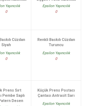
lon Yayıncılık
Epsilon Yayıncılık
0
0
Baskılı Cüzdan
Renkli Baskılı Cüzdan
Siyah
Turuncu
lon Yayıncılık
Epsilon Yayıncılık
0
0
k Prens Sırt
Küçük Prens Postacı
ı Pembe Saplı
Çantası Antrasit Sarı
 Patern Desen
Epsilon Yayıncılık