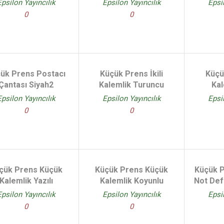
Epsilon Yayıncılık
Epsilon Yayıncılık
Epsi
0
0
ük Prens Postacı
Küçük Prens İkili
Küçü
Çantası Siyah2
Kalemlik Turuncu
Kal
Epsilon Yayıncılık
Epsilon Yayıncılık
Epsi
0
0
çük Prens Küçük
Küçük Prens Küçük
Küçük 
Kalemlik Yazılı
Kalemlik Koyunlu
Not Def
Epsilon Yayıncılık
Epsilon Yayıncılık
Epsi
0
0