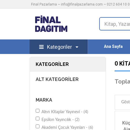
Final Pazarlama ~
info@finalpazarlama.com
~ 0212 604 10 00
Kategoriler
Ana Sayfa
0 KIT
KATEGORILER
ALT KATEGORILER
Topla
MARKA
Göst
Altın Kitaplar Yayınevi - (4)
Epsilon Yayıncılık - (2)
Küç
Akademi Çocuk Yayınları - (6)
Aj