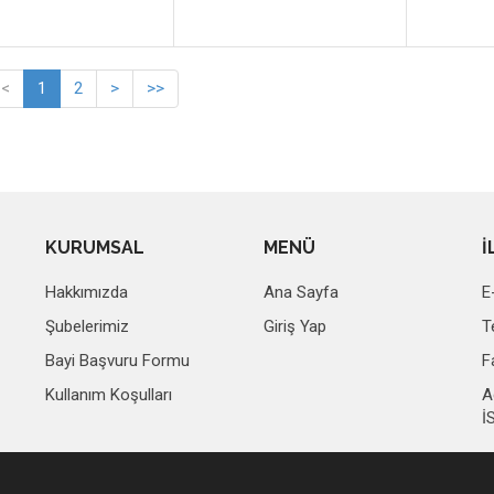
<
1
2
>
>>
KURUMSAL
MENÜ
İ
Hakkımızda
Ana Sayfa
E
Şubelerimiz
Giriş Yap
T
Bayi Başvuru Formu
F
Kullanım Koşulları
A
İ