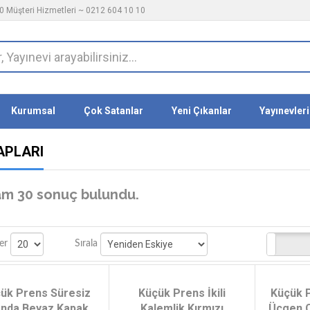
 Müşteri Hizmetleri ~ 0212 604 10 10
Kurumsal
Çok Satanlar
Yeni Çıkanlar
Yayınevleri
APLARI
m 30 sonuç bulundu.
Stoktakiler
er
Sırala
ük Prens Süresiz
Küçük Prens İkili
Küçük 
anda Beyaz Kapak
Kalemlik Kırmızı
Üçgen Ç