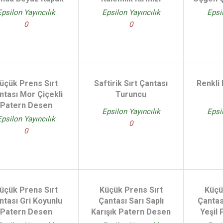
Epsilon Yayıncılık
Epsilon Yayıncılık
Epsi
0
0
üçük Prens Sırt
Saftirik Sırt Çantası
Renkli 
ntası Mor Çiçekli
Turuncu
Patern Desen
Epsilon Yayıncılık
Epsi
Epsilon Yayıncılık
0
0
üçük Prens Sırt
Küçük Prens Sırt
Küçü
ntası Gri Koyunlu
Çantası Sarı Saplı
Çantas
Patern Desen
Karışık Patern Desen
Yeşil