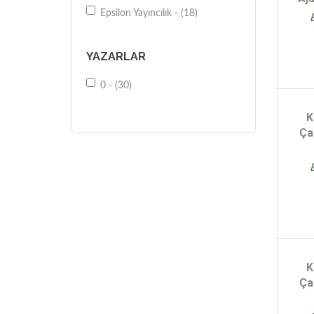
Epsilon Yayıncılık - (18)
YAZARLAR
0 - (30)
K
Ça
K
Ça