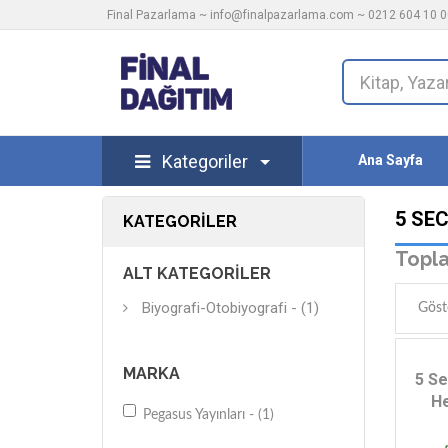
Final Pazarlama ~
info@finalpazarlama.com
~ 0212 604 10 00
Kategoriler
Ana Sayfa
5 SE
KATEGORILER
Topla
ALT KATEGORILER
Biyografi-Otobiyografi - (1)
Göst
MARKA
5 S
He
Pegasus Yayınları - (1)