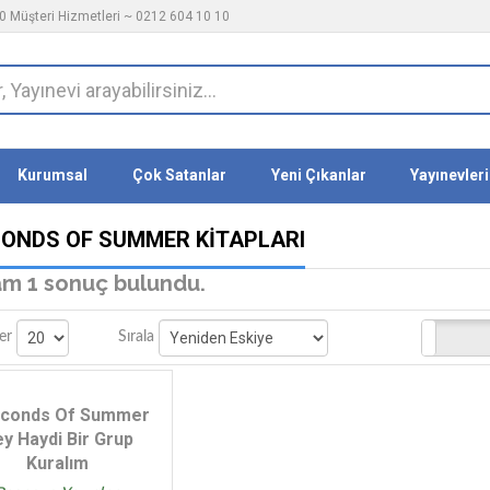
 Müşteri Hizmetleri ~ 0212 604 10 10
Kurumsal
Çok Satanlar
Yeni Çıkanlar
Yayınevleri
CONDS OF SUMMER KITAPLARI
m 1 sonuç bulundu.
Stoktakiler
er
Sırala
econds Of Summer
y Haydi Bir Grup
Kuralım