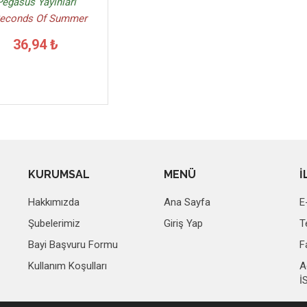
Pegasus Yayınları
Seconds Of Summer
36,94 ₺
KURUMSAL
MENÜ
İ
Hakkımızda
Ana Sayfa
E
Şubelerimiz
Giriş Yap
T
Bayi Başvuru Formu
F
Kullanım Koşulları
A
İ