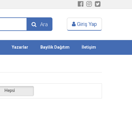
Giriş Yap
Ara
Yazarlar
Bayilik Dağıtım
İletişim
Hepsi