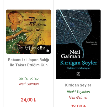
Babamı İki Japon Balığı
İle Takas Ettiğim Gün
Sırtlan Kitap
Neil Gaiman
Kırılgan Şeyler
İthaki Yayınları
Neil Gaiman
24,00 ₺
28,00 ₺