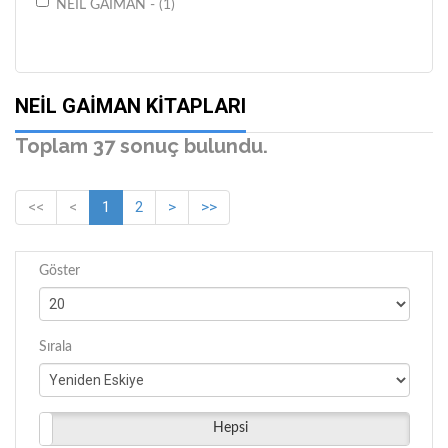
NEIL GAIMAN - (1)
NEIL GAIMAN KITAPLARI
Toplam 37 sonuç bulundu.
<<
<
1
2
>
>>
Göster
Sırala
Hepsi