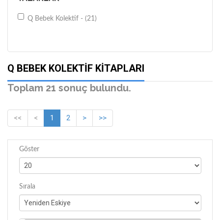
Q Bebek Kolektif - (21)
Q BEBEK KOLEKTIF KITAPLARI
Toplam 21 sonuç bulundu.
<<
<
1
2
>
>>
Göster
Sırala