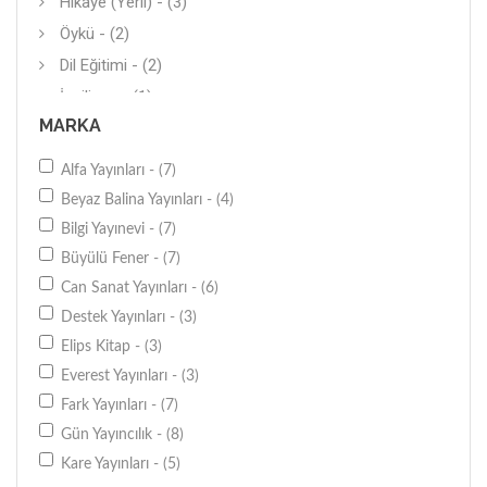
Hikaye (Yerli) - (3)
Öykü - (2)
Dil Eğitimi - (2)
İngilizce - (1)
MARKA
Roman (Çeviri) - (1)
Günlük - (1)
Alfa Yayınları - (7)
Diğer - (1)
Beyaz Balina Yayınları - (4)
Diğer - (1)
Bilgi Yayınevi - (7)
Kürtçe - (1)
Büyülü Fener - (7)
Can Sanat Yayınları - (6)
Destek Yayınları - (3)
Elips Kitap - (3)
Everest Yayınları - (3)
Fark Yayınları - (7)
Gün Yayıncılık - (8)
Kare Yayınları - (5)