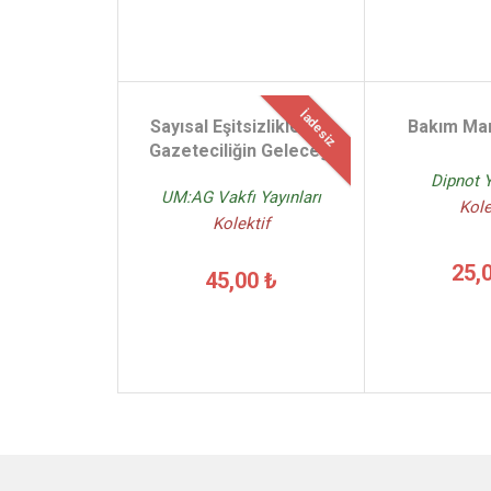
İadesiz
Sayısal Eşitsizlikler ve
Bakım Ma
Gazeteciliğin Geleceği
Dipnot Y
UM:AG Vakfı Yayınları
Kole
Kolektif
25,
45,00 ₺