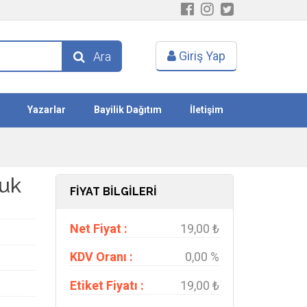
Giriş Yap
Ara
Yazarlar
Bayilik Dağıtım
İletişim
luk
FİYAT BİLGİLERİ
Net Fiyat :
19,00 ₺
KDV Oranı :
0,00 %
Etiket Fiyatı :
19,00 ₺