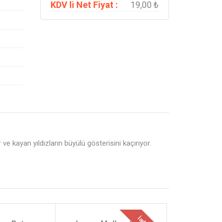
KDV li Net Fiyat :
19,00 ₺
e kayan yıldızların büyülü gösterisini kaçırıyor.