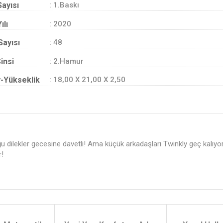
Sayısı
: 1.Baskı
ılı
: 2020
Sayısı
: 48
insi
: 2.Hamur
-Yükseklik
: 18,00 X 21,00 X 2,50
u dilekler gecesine davetli! Ama küçük arkadaşları Twinkly geç kalıyor v
r!