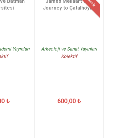
İadesiz
 ve Batman
James Mellaart The
sitesi
Journey to Çatalhöyük
demi Yayınları
Arkeoloji ve Sanat Yayınları
ktif
Kolektif
00 ₺
600,00 ₺