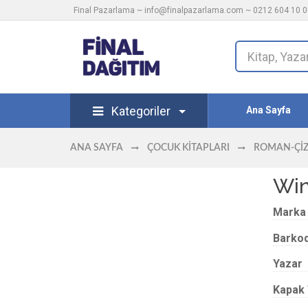
Final Pazarlama ~
info@finalpazarlama.com
~ 0212 604 10 00
Kategoriler
Ana Sayfa
ANA SAYFA
ÇOCUK KITAPLARI
ROMAN-ÇI
Win
Marka
Barko
Yazar
Kapak 