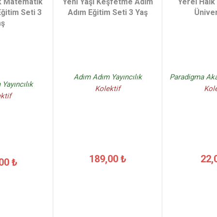
lk Matematik
Yeni Yaşı Keşfetme Adım
Yerel Halk
ğitim Seti 3
Adım Eğitim Seti 3 Yaş
Üniver
aş
Adım Adım Yayıncılık
Paradigma Aka
Yayıncılık
Kolektif
Kole
ktif
189,00 ₺
22,
00 ₺