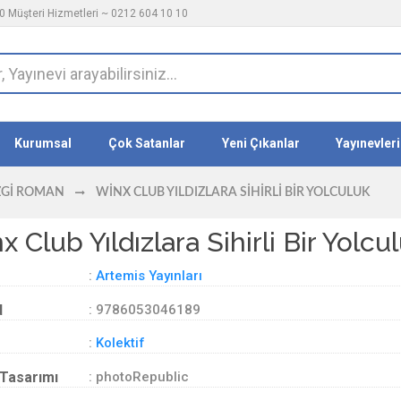
 Müşteri Hizmetleri ~ 0212 604 10 10
Kurumsal
Çok Satanlar
Yeni Çıkanlar
Yayınevleri
ZGI ROMAN
WINX CLUB YILDIZLARA SIHIRLI BIR YOLCULUK
x Club Yıldızlara Sihirli Bir Yolcu
:
Artemis Yayınları
d
: 9786053046189
:
Kolektif
Tasarımı
: photoRepublic