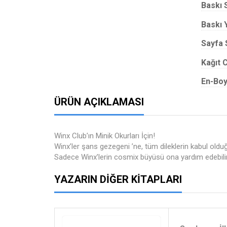
Baskı 
Baskı Y
Sayfa 
Kağıt C
En-Boy
ÜRÜN AÇIKLAMASI
Winx Club’ın Minik Okurları İçin!
Winx’ler şans gezegeni ’ne, tüm dileklerin kabul olduğ
Sadece Winx’lerin cosmix büyüsü ona yardım edebili
YAZARIN DIĞER KITAPLARI