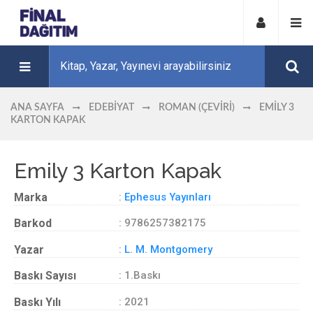
ANA SAYFA
EDEBIYAT
ROMAN (ÇEVIRI)
EMILY 3
KARTON KAPAK
Emily 3 Karton Kapak
Marka
:
Ephesus Yayınları
Barkod
: 9786257382175
Yazar
:
L. M. Montgomery
Baskı Sayısı
: 1.Baskı
Baskı Yılı
: 2021