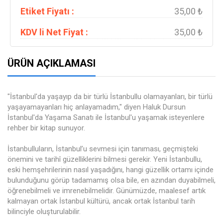
Etiket Fiyatı :
35,00 ₺
KDV li Net Fiyat :
35,00 ₺
ÜRÜN AÇIKLAMASI
"İstanbul'da yaşayıp da bir türlü İstanbullu olamayanları, bir türlü
yaşayamayanları hiç anlayamadım," diyen Haluk Dursun
İstanbul'da Yaşama Sanatı ile İstanbul'u yaşamak isteyenlere
rehber bir kitap sunuyor.
İstanbulluların, İstanbul’u sevmesi için tanıması, geçmişteki
önemini ve tarihî güzelliklerini bilmesi gerekir. Yeni İstanbullu,
eski hemşehrilerinin nasıl yaşadığını, hangi güzellik ortamı içinde
bulunduğunu görüp tadamamış olsa bile, en azından duyabilmeli,
öğrenebilmeli ve imrenebilmelidir. Günümüzde, maalesef artık
kalmayan ortak İstanbul kültürü, ancak ortak İstanbul tarih
bilinciyle oluşturulabilir.