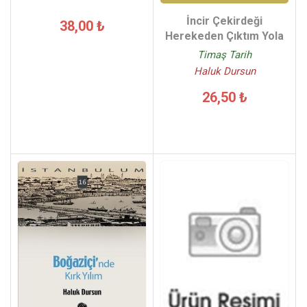
İncir Çekirdeği
38,00 ₺
Herekeden Çıktım Yola
Timaş Tarih
Haluk Dursun
26,50 ₺