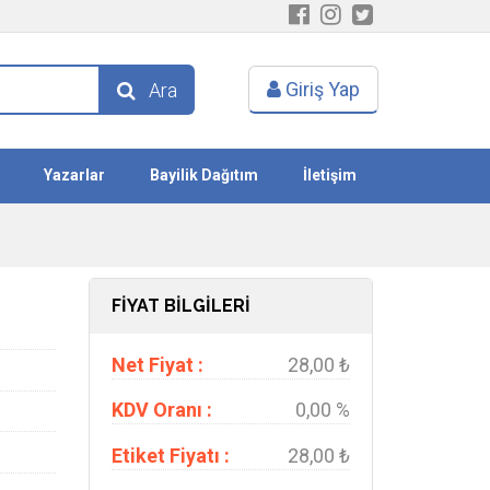
Giriş Yap
Ara
Yazarlar
Bayilik Dağıtım
İletişim
FİYAT BİLGİLERİ
Net Fiyat :
28,00 ₺
KDV Oranı :
0,00 %
Etiket Fiyatı :
28,00 ₺