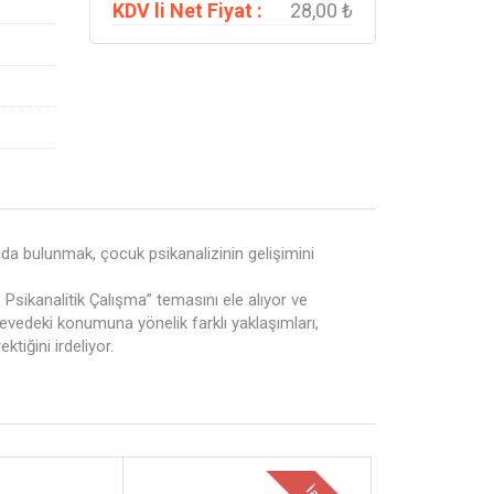
KDV li Net Fiyat :
28,00 ₺
kıda bulunmak, çocuk psikanalizinin gelişimini
 Psikanalitik Çalışma” temasını ele alıyor ve
çevedeki konumuna yönelik farklı yaklaşımları,
tiğini irdeliyor.