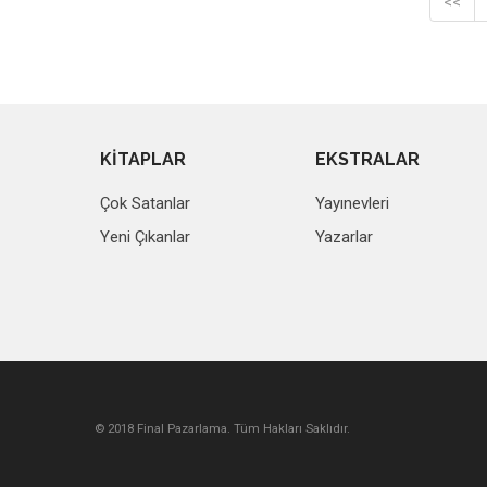
<<
KİTAPLAR
EKSTRALAR
Çok Satanlar
Yayınevleri
Yeni Çıkanlar
Yazarlar
© 2018 Final Pazarlama. Tüm Hakları Saklıdır.