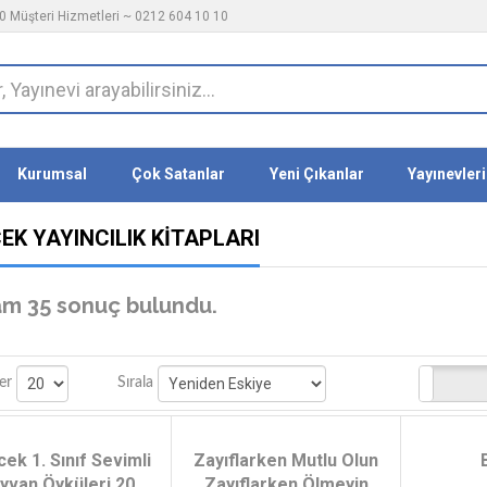
 Müşteri Hizmetleri ~ 0212 604 10 10
Kurumsal
Çok Satanlar
Yeni Çıkanlar
Yayınevleri
EK YAYINCILIK KITAPLARI
m 35 sonuç bulundu.
Stoktakiler
er
Sırala
ek 1. Sınıf Sevimli
Zayıflarken Mutlu Olun
yvan Öyküleri 20
Zayıflarken Ölmeyin