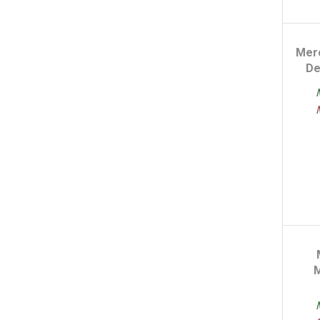
Merc
De