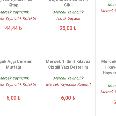
Merc
Kitap
Ciltli
Mercek Ya
Mercek Yayıncılık
Mercek Yayıncılık
k Yayıncılık Kolektif
Haluk Saçaklı
44,44 ₺
25,00 ₺
çük Aşçı Cerenin
Mercek 1. Sınıf Kılavuz
Mercek 
Mutfağı
Çizgili Yazı Defterim
Hikay
Hayvan
Mercek Yayıncılık
Mercek Yayıncılık
k Yayıncılık Kolektif
Mercek Yayıncılık Kolektif
Merc
Mercek Ya
6,00 ₺
6,00 ₺