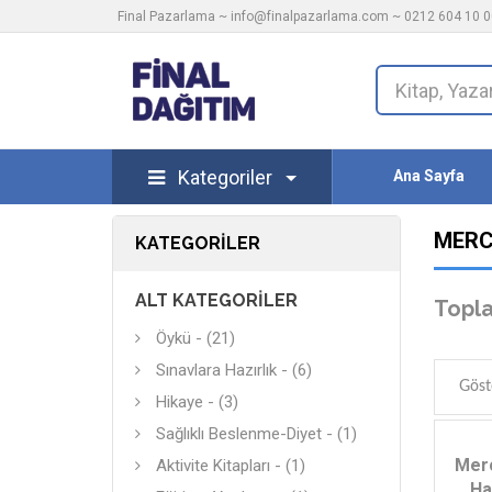
Final Pazarlama ~
info@finalpazarlama.com
~ 0212 604 10 00
Kategoriler
Ana Sayfa
MERC
KATEGORILER
ALT KATEGORILER
Topla
Öykü - (21)
Sınavlara Hazırlık - (6)
Göst
Hikaye - (3)
Sağlıklı Beslenme-Diyet - (1)
Merc
Aktivite Kitapları - (1)
Ha