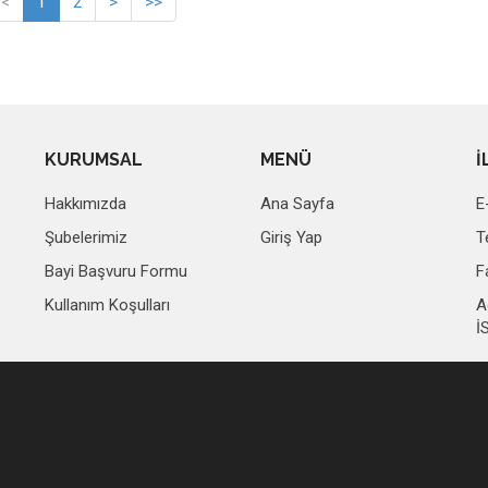
<
1
2
>
>>
KURUMSAL
MENÜ
İ
Hakkımızda
Ana Sayfa
E
Şubelerimiz
Giriş Yap
T
Bayi Başvuru Formu
F
Kullanım Koşulları
A
İ