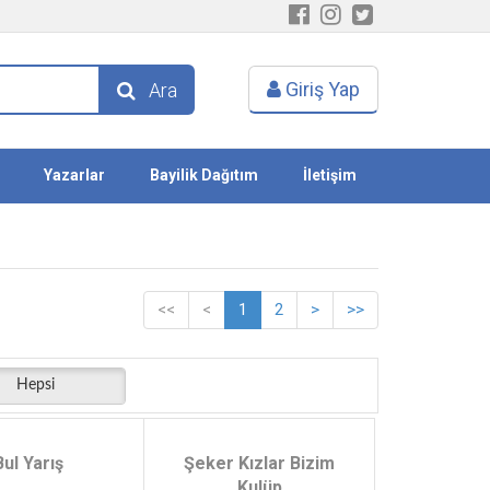
Giriş Yap
Ara
Yazarlar
Bayilik Dağıtım
İletişim
<<
<
1
2
>
>>
Hepsi
Bul Yarış
Şeker Kızlar Bizim
Kulüp