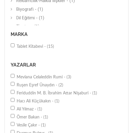
Reklamcılık-Halkla İlişkiler - (1)
Biyografi - (1)
Dil Eğitimi - (1)
Tiyatro - (1)
MARKA
Roman (Yerli) - (1)
Tablet Kitabevi - (15)
YAZARLAR
Mevlana Celaleddin Rumi - (3)
Ruşen Eşref Ünaydın - (2)
Feriduddin M. B. İbrahim Attar Nişaburi - (1)
Hacı Ali Küçükakın - (1)
Ali Yılmaz - (1)
Ömer Bakan - (1)
Vesile Çakır - (1)