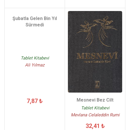
Şubatla Gelen Bin Yıl
Sürmedi
Tablet Kitabevi
Ali Yılmaz
Mesnevi Bez Cilt
7,87 ₺
Tablet Kitabevi
Mevlana Celaleddin Rumi
32,41 ₺