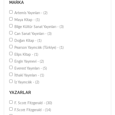
MARKA
Artemis Yayınları - (2)
Maya Kitap - (1)
Bilge Kültür Sanat Yayınları - (3)
Can Sanat Yayınları - (3)
Doğan Kitap - (1)
Pearson Yayıncılık (Türkiye) - (1)
Elips Kitap - (1)
Engin Yayınevi - (2)
Everest Yayınları - (5)
İthaki Yayınları - (1)
İz Yayıncılık - (2)
Martı Yayıncılık - (2)
YAZARLAR
MK Publications - (1)
Oda Yayınları - (1)
F. Scott Fitzgerald - (30)
Remzi Kitabevi - (2)
F.Scott Fitzgerald - (14)