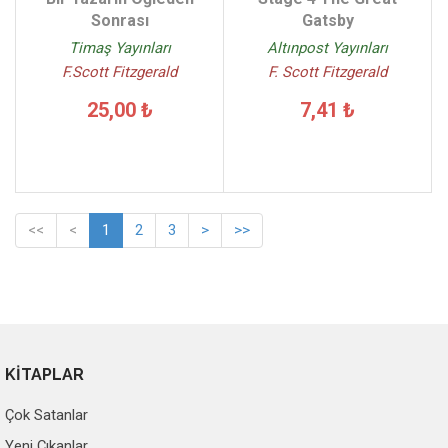
Sonrası
Gatsby
Timaş Yayınları
Altınpost Yayınları
F.Scott Fitzgerald
F. Scott Fitzgerald
25,00 ₺
7,41 ₺
<<
<
1
2
3
>
>>
KİTAPLAR
Çok Satanlar
Yeni Çıkanlar