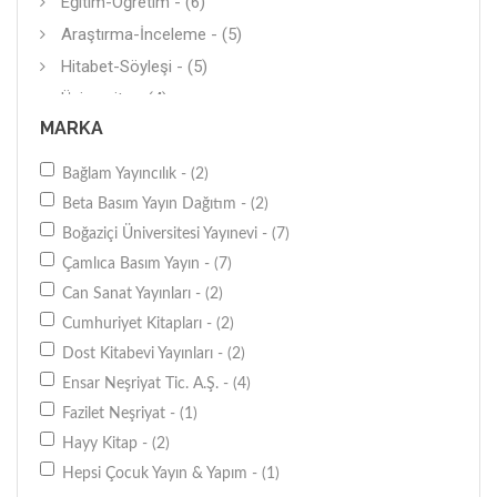
Eğitim-Öğretim - (6)
Araştırma-İnceleme - (5)
Hitabet-Söyleşi - (5)
Üniversite - (4)
MARKA
Araştırma-İnceleme - (3)
Araştırma-İnceleme - (3)
Bağlam Yayıncılık - (2)
Kuramsal Kitaplar - (3)
Beta Basım Yayın Dağıtım - (2)
İnceleme - (3)
Boğaziçi Üniversitesi Yayınevi - (7)
Okul Öncesi Eğitim - (2)
Çamlıca Basım Yayın - (7)
Kişisel-Bireysel Gelişim - (2)
Can Sanat Yayınları - (2)
Harita - (2)
Cumhuriyet Kitapları - (2)
Program Eğitimi - (2)
Dost Kitabevi Yayınları - (2)
Ensar Neşriyat Tic. A.Ş. - (4)
Rehber Kitaplar - (2)
Fazilet Neşriyat - (1)
Siyasal Tarih - (2)
Hayy Kitap - (2)
İngilizce - (2)
Hepsi Çocuk Yayın & Yapım - (1)
Almanca - (1)