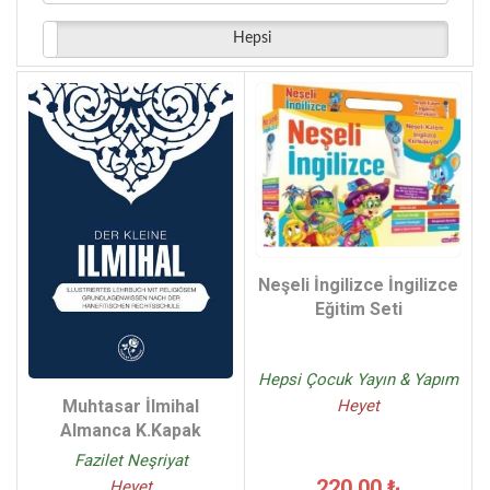
Yeni Asya Neşriyat - (9)
Hepsi
IPS İletişim Vakfı Yayınları - (7)
Neşeli İngilizce İngilizce
Eğitim Seti
Hepsi Çocuk Yayın & Yapım
Muhtasar İlmihal
Heyet
Almanca K.Kapak
Fazilet Neşriyat
220,00 ₺
Heyet