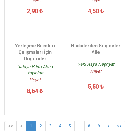
2,90 ₺
4,50 ₺
Yerleşme Bilimleri
Hadislerden Seçmeler
Çalışmaları İçin
Aile
Öngörüler
Yeni Asya Neşriyat
Türkiye Bilim.Aked.
Heyet
Yayınları
Heyet
5,50 ₺
8,64 ₺
<<
<
1
2
3
4
5
...
8
9
>
>>