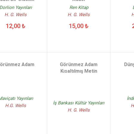
Dorlion Yayınları
Ren Kitap
H. G. Wells
H. G. Wells
H
12,00 ₺
15,00 ₺
örünmez Adam
Görünmez Adam
Düny
Kısaltılmış Metin
Maviçatı Yayınları
İnd
İş Bankası Kültür Yayınları
H.G. Wells
H
H. G. Wells