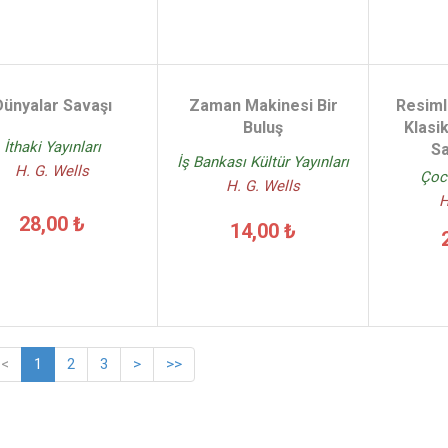
Dünyalar Savaşı
Zaman Makinesi Bir
Resiml
Buluş
Klasi
İthaki Yayınları
Sa
İş Bankası Kültür Yayınları
H. G. Wells
Çoc
H. G. Wells
H
28,00 ₺
14,00 ₺
<
1
2
3
>
>>