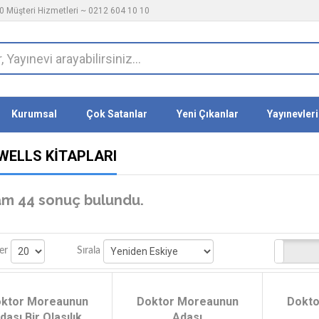
 Müşteri Hizmetleri ~ 0212 604 10 10
Kurumsal
Çok Satanlar
Yeni Çıkanlar
Yayınevleri
 WELLS KITAPLARI
m 44 sonuç bulundu.
Stoktakiler
er
Sırala
ktor Moreaunun
Doktor Moreaunun
Dokto
dası Bir Olasılık
Adası