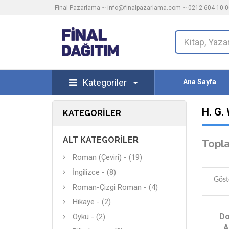
Final Pazarlama ~
info@finalpazarlama.com
~ 0212 604 10 00
Kategoriler
Ana Sayfa
H. G.
KATEGORILER
ALT KATEGORILER
Topla
Roman (Çeviri) - (19)
İngilizce - (8)
Göst
Roman-Çizgi Roman - (4)
Hikaye - (2)
Do
Öykü - (2)
A