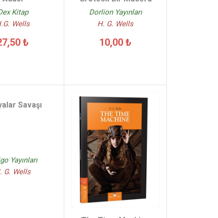
Dex Kitap
Dorlion Yayınları
.G. Wells
H. G. Wells
27,50 ₺
10,00 ₺
alar Savaşı
igo Yayınları
. G. Wells