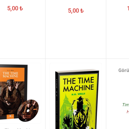
5,00 ₺
5,00 ₺
Gör
Tim
H