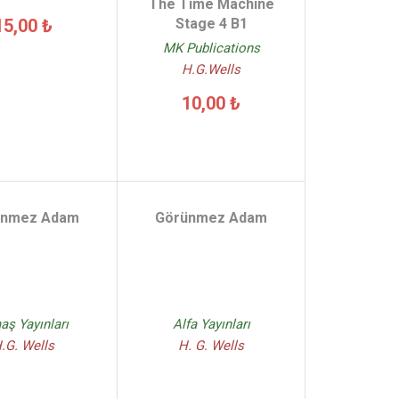
The Time Machine
Stage 4 B1
15,00 ₺
MK Publications
H.G.Wells
10,00 ₺
ünmez Adam
Görünmez Adam
aş Yayınları
Alfa Yayınları
.G. Wells
H. G. Wells