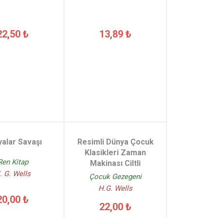
22,50 ₺
13,89 ₺
alar Savaşı
Resimli Dünya Çocuk
Klasikleri Zaman
Ren Kitap
Makinası Ciltli
. G. Wells
Çocuk Gezegeni
H.G. Wells
20,00 ₺
22,00 ₺