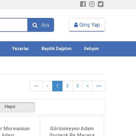
Giriş Yap
Ara
Yazarlar
Bayilik Dağıtım
İletişim
<<
<
1
2
3
>
>>
Hepsi
r Moreaunun
Görünmeyen Adam
Adası
Grotesk Bir Macera