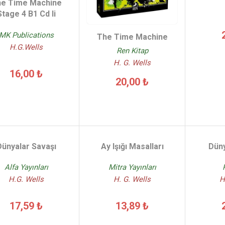
e Time Machine
Stage 4 B1 Cd li
MK Publications
The Time Machine
H.G.Wells
Ren Kitap
H. G. Wells
16,00 ₺
20,00 ₺
Dünyalar Savaşı
Ay Işığı Masalları
Düny
Alfa Yayınları
Mitra Yayınları
H.G. Wells
H. G. Wells
H
17,59 ₺
13,89 ₺