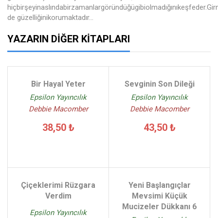
hiçbirşeyinaslındabirzamanlargöründüğügibiolmadığınıkeşfeder.Gi
de güzelliğinikorumaktadır…
YAZARIN DIĞER KITAPLARI
Bir Hayal Yeter
Sevginin Son Dileği
Epsilon Yayıncılık
Epsilon Yayıncılık
Debbie Macomber
Debbie Macomber
38,50 ₺
43,50 ₺
Çiçeklerimi Rüzgara
Yeni Başlangıçlar
Verdim
Mevsimi Küçük
Mucizeler Dükkanı 6
Epsilon Yayıncılık