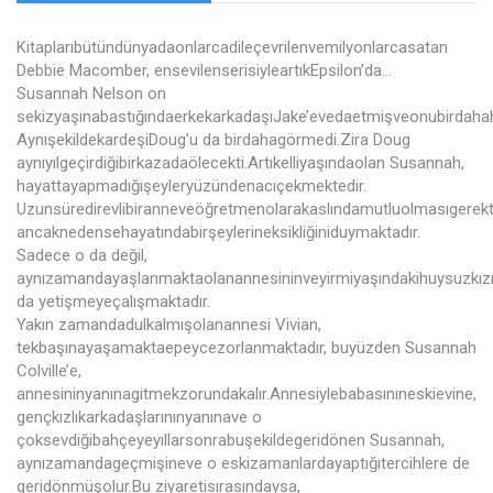
Kitaplarıbütündünyadaonlarcadileçevrilenvemilyonlarcasatan
Debbie Macomber, ensevilenserisiyleartıkEpsilon’da...
Susannah Nelson on
sekizyaşınabastığındaerkekarkadaşıJake’evedaetmişveonubirdaha
AynışekildekardeşiDoug’u da birdahagörmedi.Zira Doug
aynıyılgeçirdiğibirkazadaölecekti.Artıkelliyaşındaolan Susannah,
hayattayapmadığışeyleryüzündenacıçekmektedir.
Uzunsüredirevlibiranneveöğretmenolarakaslındamutluolmasıgerektiğ
ancaknedensehayatındabirşeylerineksikliğiniduymaktadır.
Sadece o da değil,
aynızamandayaşlanmaktaolanannesininveyirmiyaşındakihuysuzkızın
da yetişmeyeçalışmaktadır.
Yakın zamandadulkalmışolanannesi Vivian,
tekbaşınayaşamaktaepeycezorlanmaktadır, buyüzden Susannah
Colville’e,
annesininyanınagitmekzorundakalır.Annesiylebabasınıneskievine,
gençkızlıkarkadaşlarınınyanınave o
çoksevdiğibahçeyeyıllarsonrabuşekildegeridönen Susannah,
aynızamandageçmişineve o eskizamanlardayaptığıtercihlere de
geridönmüşolur.Bu ziyaretisırasındaysa,