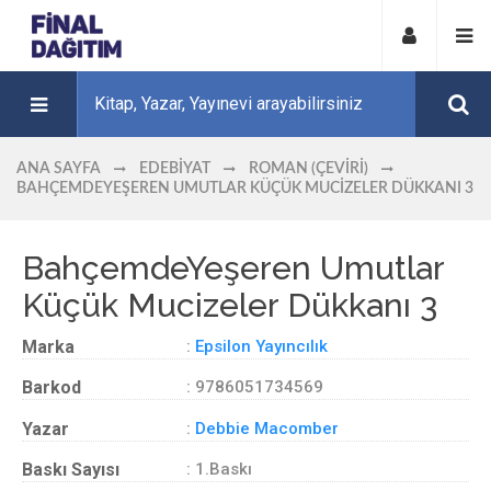
ANA SAYFA
EDEBIYAT
ROMAN (ÇEVIRI)
BAHÇEMDEYEŞEREN UMUTLAR KÜÇÜK MUCIZELER DÜKKANI 3
BahçemdeYeşeren Umutlar
Küçük Mucizeler Dükkanı 3
Marka
:
Epsilon Yayıncılık
Barkod
: 9786051734569
Yazar
:
Debbie Macomber
Baskı Sayısı
: 1.Baskı