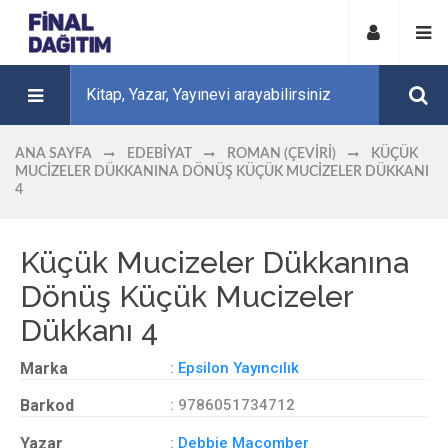
ANA SAYFA
EDEBIYAT
ROMAN (ÇEVIRI)
KÜÇÜK
MUCIZELER DÜKKANINA DÖNÜŞ KÜÇÜK MUCIZELER DÜKKANI
4
Küçük Mucizeler Dükkanına
Dönüş Küçük Mucizeler
Dükkanı 4
Marka
:
Epsilon Yayıncılık
Barkod
: 9786051734712
Yazar
:
Debbie Macomber