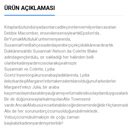
ÜRÜN AÇIKLAMASI
Kitaplarıbütündünyadaonlarcadileçevrilenvemilyonlarcasatan
Debbie Macomber, ensevilenserisiyleartıkEpsilon’da...
BirYumakMutluluk’unhemenyanında,
Susannah’nınBahçesiadındayenibirçiçekçidükkânıvardırartık.
Dükkânınsahibi Susannah Nelson da Colette Blake
adındagençbirdulu, sır sakladığı her halinden belli
olanbirkadınıyardımcısıolarakişealmıştır.
Susannah ve Colette, Lydia
Goetz’inyeniörgükursunabaşladıklarında, Lydia
ilekızkardeşiMargaret’ınbirtakımsıkıntılarıolduğunufarkederler.
Margaret’ınkızı Julia, bir araba
kaçırmaolayındasaldırıyauğramışvetümailesibuolaydanduygusalanl
Bir de düğününeaylarkalmışolanAlix Townsend
vardır.AncakAlixbusüreciatlatabileceğindenemindeğildir.Hiçtanımadı
Alix de her sorununbirçözümüolduğunubilmektedir…
Vebuçözümübulmakiçin de çoğu zaman
başkabirkadınınyardımıyeterlidir!