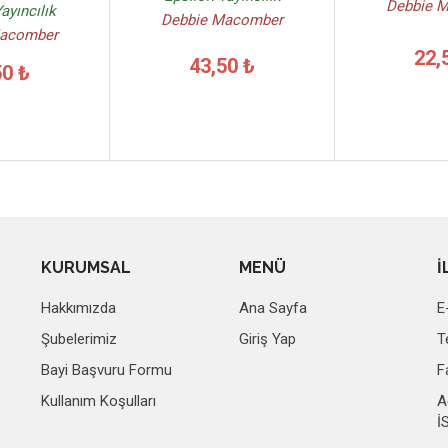
Debbie 
ayıncılık
Debbie Macomber
Macomber
22,
43,50 ₺
50 ₺
KURUMSAL
MENÜ
İ
Hakkımızda
Ana Sayfa
E
Şubelerimiz
Giriş Yap
T
Bayi Başvuru Formu
F
Kullanım Koşulları
A
İ