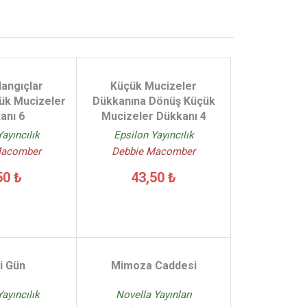
langıçlar
Küçük Mucizeler
ük Mucizeler
Dükkanına Dönüş Küçük
anı 6
Mucizeler Dükkanı 4
ayıncılık
Epsilon Yayıncılık
Macomber
Debbie Macomber
50 ₺
43,50 ₺
i Gün
Mimoza Caddesi
ayıncılık
Novella Yayınları