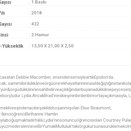
Sayısı
: 1.Baskı
ılı
: 2018
Sayısı
: 432
insi
: 2.Hamur
-Yükseklik
: 13,50 X 21,00 X 2,50
rcasatan Debbie Macomber, ensevilenserisiyleartıkEpsilon’da…
cak, samimibirdükkânveörgüörerekhayatlarınınnasıldeğiştiğinetanıkol
ün&örgüdükkânınınsahibidirveaçıldığındanbuyanadükkânıepeyceserpilip
borçludur Lydia.AncakBrad’ineskieşininbirdenbireortayaçıkmasıyla, 
 Emekliveeşindenacıbirşekildeboşanmışolan Elise Beaumont,
r.İkinciöğrenciBethanne Hamlin
larıylaboğuşmaktadırhâlâ.Lydia’nınsonuncuöğrencisiolan Courtney Pulan
uyüzmederslerineveBirYumakMutluluk’takiörgükursunasürüklemekolm