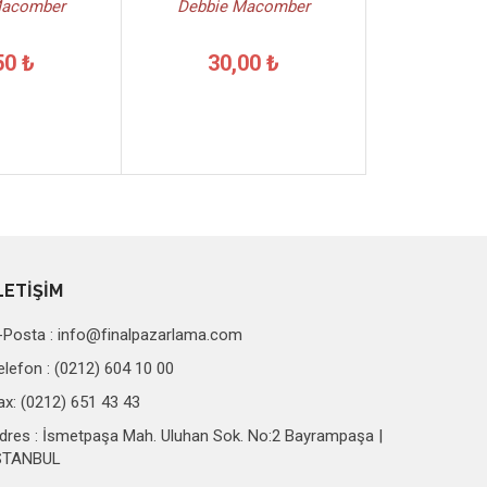
Macomber
Debbie Macomber
50 ₺
30,00 ₺
LETİŞİM
-Posta :
info@finalpazarlama.com
elefon : (0212) 604 10 00
ax: (0212) 651 43 43
dres : İsmetpaşa Mah. Uluhan Sok. No:2 Bayrampaşa |
STANBUL