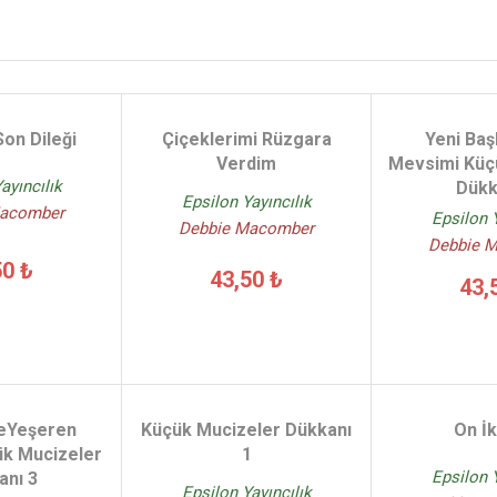
Son Dileği
Çiçeklerimi Rüzgara
Yeni Baş
Verdim
Mevsimi Küç
ayıncılık
Dükk
Epsilon Yayıncılık
Macomber
Epsilon Y
Debbie Macomber
Debbie 
50 ₺
43,50 ₺
43,
eYeşeren
Küçük Mucizeler Dükkanı
On İk
ük Mucizeler
1
Epsilon Y
anı 3
Epsilon Yayıncılık