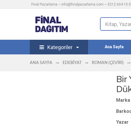
Final Pazarlama ~
info@finalpazarlama.com
~ 0212 604 10 00
Kategoriler
Ana Sayfa
ANA SAYFA
EDEBIYAT
ROMAN (ÇEVIRI)
Bir
Dük
Marka
Barko
Yazar