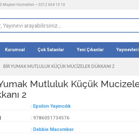
 Müşteri Hizmetleri ~ 0212 604 10 10
Kurumsal
Çok Satanlar
Yeni Çıkanlar
Yayınevleri
BIR YUMAK MUTLULUK KÜÇÜK MUCIZELER DÜKKANI 2
 Yumak Mutluluk Küçük Mucizele
kanı 2
:
Epsilon Yayıncılık
d
: 9786051734576
:
Debbie Macomber