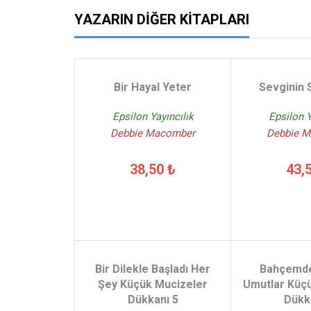
YAZARIN DIĞER KITAPLARI
Bir Hayal Yeter
Sevginin 
Epsilon Yayıncılık
Epsilon Y
Debbie Macomber
Debbie 
38,50 ₺
43,
Bir Dilekle Başladı Her
Bahçemd
Şey Küçük Mucizeler
Umutlar Küç
Dükkanı 5
Dükk