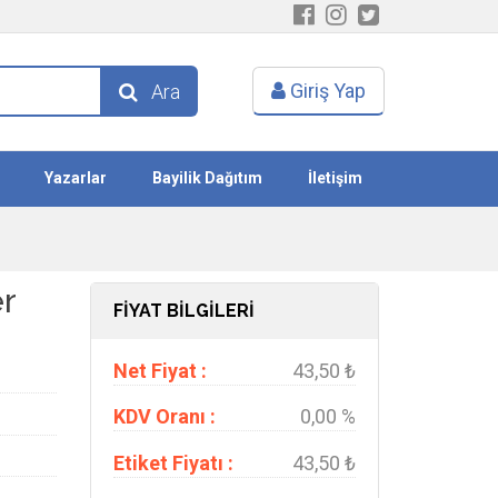
Giriş Yap
Ara
Yazarlar
Bayilik Dağıtım
İletişim
r
FİYAT BİLGİLERİ
Net Fiyat :
43,50 ₺
KDV Oranı :
0,00 %
Etiket Fiyatı :
43,50 ₺