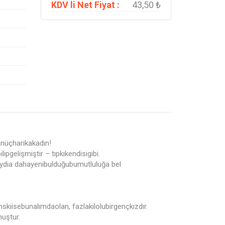
KDV li Net Fiyat :
43,50 ₺
anüçharikakadın!
gelişmiştir – tıpkıkendisigibi.
Lydia dahayenibulduğubumutluluğa bel
skiisebunalımdaolan, fazlakilolubirgençkızdır.
uştur.