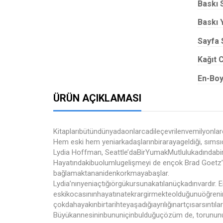
Baskı 
Baskı Y
Sayfa 
Kağıt C
En-Boy
ÜRÜN AÇIKLAMASI
Kitaplarıbütündünyadaonlarcadileçevrilenvemilyonla
Hem eski hem yeniarkadaşlarınbirarayageldiği, sımsı
Lydia Hoffman, Seattle’daBirYumakMutlulukadındabiry
Hayatındakibuolumlugelişmeyi de ençok Brad Goetz’e
bağlamaktananidenkorkmayabaşlar.
Lydia’nınyeniaçtığıörgükursunakatılanüçkadınvardır.
eskikocasınınhayatınatekrargirmekteolduğunuöğreni
çokdahayakınbirtarihteyaşadığıayrılığınartçısarsıntı
Büyükannesininbununiçinbulduğuçözüm de, torunun