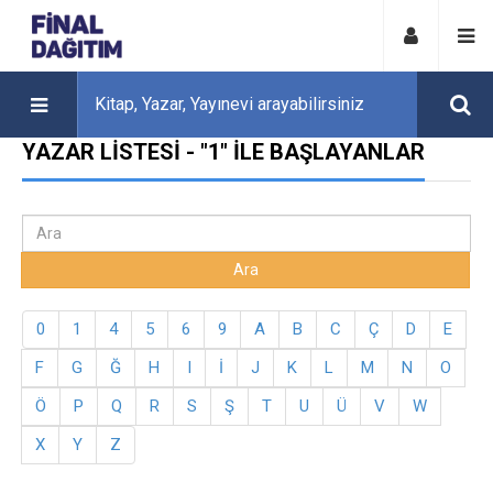
YAZAR LISTESI - "1" ILE BAŞLAYANLAR
0
1
4
5
6
9
A
B
C
Ç
D
E
F
G
Ğ
H
I
İ
J
K
L
M
N
O
Ö
P
Q
R
S
Ş
T
U
Ü
V
W
X
Y
Z