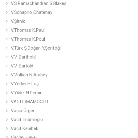
V.S.Ramachandran S.Blakes
V.Schapiro Chatenay
V.Şitnik
V.Thomas K.Paul
V.Thomas K.Poul
V.Türk Ş.Doğan Y.Şerifoğl
V.V. Barthold
V.V. Bartold
V.Volkan N.Atabey
V.Yerlici H.Luş
V.Yıldız N.Demir
VACIT IMAMOGLU
Vacip Örger
Vacit İmamoğlu
Vacit Kelebek
Vaclav Havel