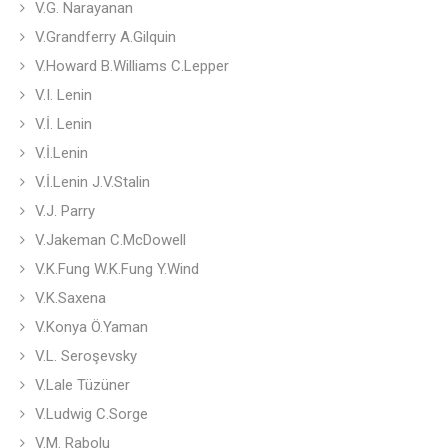
V.G. Narayanan
V.Grandferry A.Gilquin
V.Howard B.Williams C.Lepper
V.I. Lenin
V.İ. Lenin
V.İ.Lenin
V.İ.Lenin J.V.Stalin
V.J. Parry
V.Jakeman C.McDowell
V.K.Fung W.K.Fung Y.Wind
V.K.Saxena
V.Konya Ö.Yaman
V.L. Seroşevsky
V.Lale Tüzüner
V.Ludwig C.Sorge
V.M. Rabolu