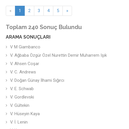
«
1
2
3
4
5
»
Toplam 240 Sonuç Bulundu
ARAMA SONUÇLARI
V M Giambanco
V. Ağbaba Özgür Özel Nurettin Demir Muharrem Işık
V. Ahsen Coşar
V. C. Andrews
V. Doğan Günay İlhami Sığırcı
V. E. Schwab
V. Gordlevski
V. Gültekin
V. Hüseyin Kaya
V. İ. Lenin