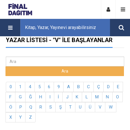
YAZAR LISTESI - "V" ILE BAŞLAYANLAR
0
1
4
5
6
9
A
B
C
Ç
D
E
F
G
Ğ
H
I
İ
J
K
L
M
N
O
Ö
P
Q
R
S
Ş
T
U
Ü
V
W
X
Y
Z