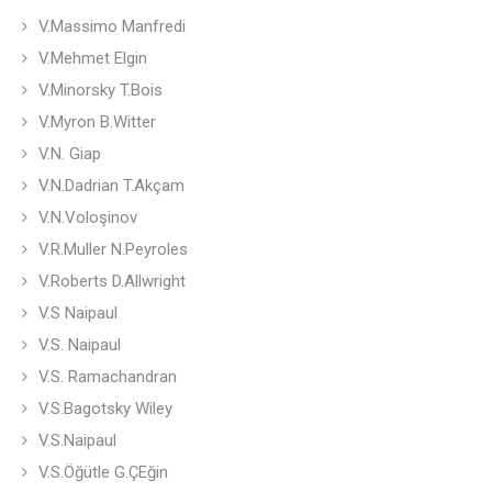
V.Massimo Manfredi
V.Mehmet Elgin
V.Minorsky T.Bois
V.Myron B.Witter
V.N. Giap
V.N.Dadrian T.Akçam
V.N.Voloşinov
V.R.Muller N.Peyroles
V.Roberts D.Allwright
V.S Naipaul
V.S. Naipaul
V.S. Ramachandran
V.S.Bagotsky Wiley
V.S.Naipaul
V.S.Öğütle G.ÇEğin