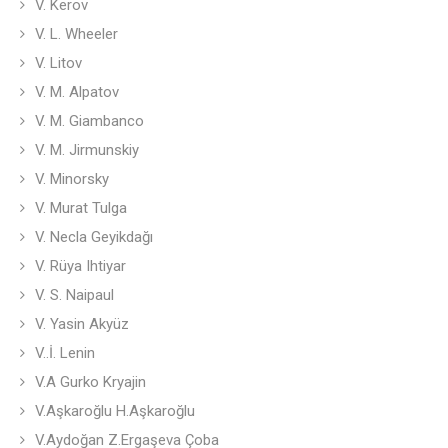
V. Kerov
V. L. Wheeler
V. Litov
V. M. Alpatov
V. M. Giambanco
V. M. Jirmunskiy
V. Minorsky
V. Murat Tulga
V. Necla Geyikdağı
V. Rüya Ihtiyar
V. S. Naipaul
V. Yasin Akyüz
V..İ. Lenin
V.A Gurko Kryajin
V.Aşkaroğlu H.Aşkaroğlu
V.Aydoğan Z.Ergaşeva Çoba