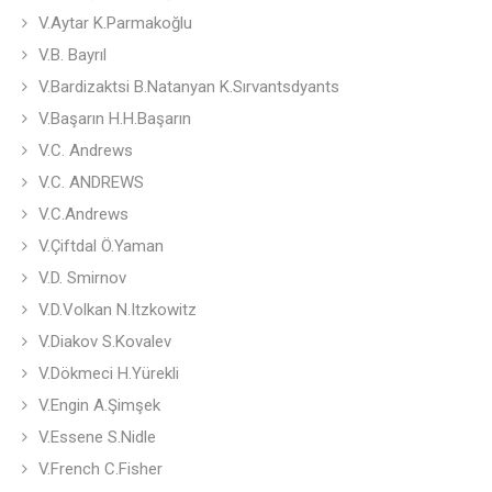
V.Aytar K.Parmakoğlu
V.B. Bayrıl
V.Bardizaktsi B.Natanyan K.Sırvantsdyants
V.Başarın H.H.Başarın
V.C. Andrews
V.C. ANDREWS
V.C.Andrews
V.Çiftdal Ö.Yaman
V.D. Smirnov
V.D.Volkan N.Itzkowitz
V.Diakov S.Kovalev
V.Dökmeci H.Yürekli
V.Engin A.Şimşek
V.Essene S.Nidle
V.French C.Fisher