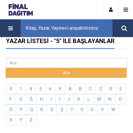
YAZAR LISTESI - "5" ILE BAŞLAYANLAR
0
1
4
5
6
9
A
B
C
Ç
D
E
F
G
Ğ
H
I
İ
J
K
L
M
N
O
Ö
P
Q
R
S
Ş
T
U
Ü
V
W
X
Y
Z