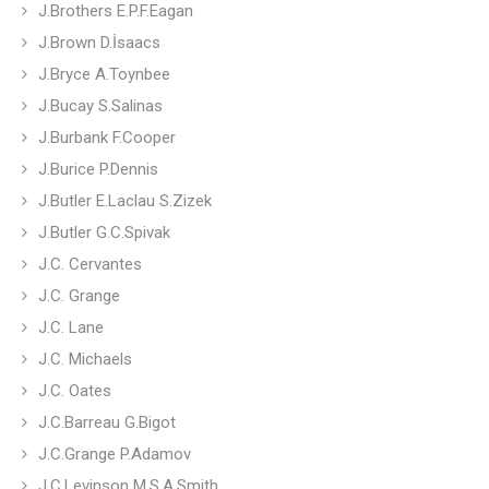
J.Brothers E.P.F.Eagan
J.Brown D.İsaacs
J.Bryce A.Toynbee
J.Bucay S.Salinas
J.Burbank F.Cooper
J.Burice P.Dennis
J.Butler E.Laclau S.Zizek
J.Butler G.C.Spivak
J.C. Cervantes
J.C. Grange
J.C. Lane
J.C. Michaels
J.C. Oates
J.C.Barreau G.Bigot
J.C.Grange P.Adamov
J.C.Levinson M.S.A.Smith