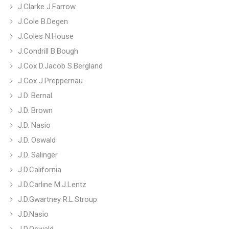
J.Clarke J.Farrow
J.Cole B.Degen
J.Coles N.House
J.Condrill B.Bough
J.Cox D.Jacob S.Bergland
J.Cox J.Preppernau
J.D. Bernal
J.D. Brown
J.D. Nasio
J.D. Oswald
J.D. Salinger
J.D.California
J.D.Carlıne M.J.Lentz
J.D.Gwartney R.L.Stroup
J.D.Nasio