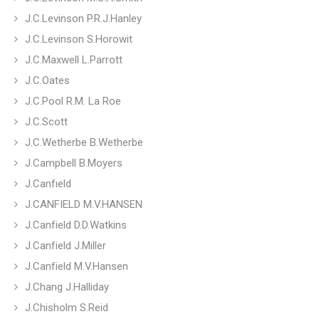
J.C.Levinson P.R.J.Hanley
J.C.Levinson S.Horowit
J.C.Maxwell L.Parrott
J.C.Oates
J.C.Pool R.M. La Roe
J.C.Scott
J.C.Wetherbe B.Wetherbe
J.Campbell B.Moyers
J.Canfıeld
J.CANFIELD M.V.HANSEN
J.Canfield D.D.Watkins
J.Canfield J.Miller
J.Canfield M.V.Hansen
J.Chang J.Halliday
J.Chisholm S.Reid