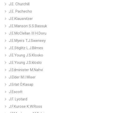
J.E. Churchill
J.E. Pachecho
J.E.Klausnıtzer
J.E.Manson S.S.Bassuk
J.E.McClellan III H.Doru
J.E.Myers T.J.Sweneey
J.E.Stiglitz L.J.Bilmes
J.E.Young J.S.Klosko
J.E.Young J.S.kloslo
J.Edminister M.Nahvi
J.Elder M.I.Wiser
J.Erlat Ö.Kasap
J.Escott
J.F. Lyotard
J.F.Kurose K.W.Ross