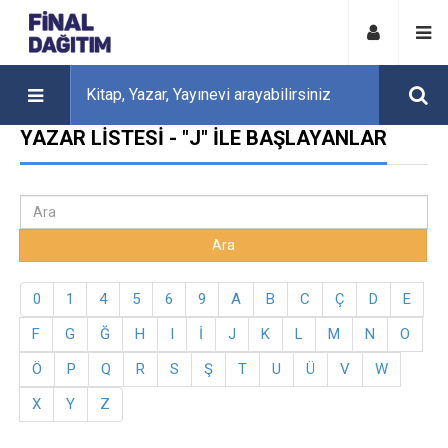
YAZAR LISTESI - "J" ILE BAŞLAYANLAR
0
1
4
5
6
9
A
B
C
Ç
D
E
F
G
Ğ
H
I
İ
J
K
L
M
N
O
Ö
P
Q
R
S
Ş
T
U
Ü
V
W
X
Y
Z