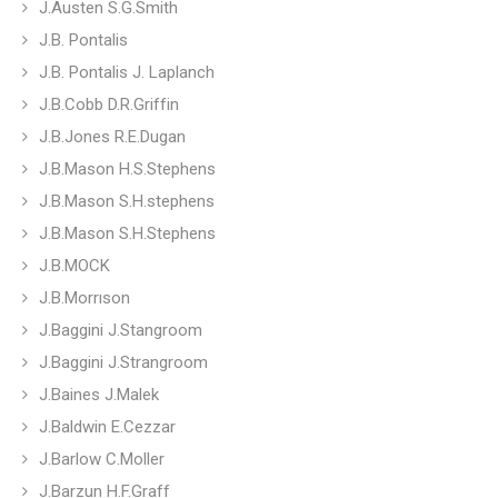
J.Austen S.G.Smith
J.B. Pontalis
J.B. Pontalis J. Laplanch
J.B.Cobb D.R.Griffin
J.B.Jones R.E.Dugan
J.B.Mason H.S.Stephens
J.B.Mason S.H.stephens
J.B.Mason S.H.Stephens
J.B.MOCK
J.B.Morrıson
J.Baggini J.Stangroom
J.Baggini J.Strangroom
J.Baines J.Malek
J.Baldwin E.Cezzar
J.Barlow C.Moller
J.Barzun H.F.Graff