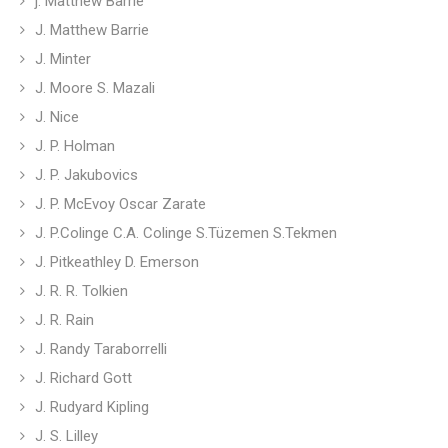
j. Matthew Barrie
J. Matthew Barrie
J. Minter
J. Moore S. Mazali
J. Nice
J. P. Holman
J. P. Jakubovics
J. P. McEvoy Oscar Zarate
J. P.Colinge C.A. Colinge S.Tüzemen S.Tekmen
J. Pitkeathley D. Emerson
J. R. R. Tolkien
J. R. Rain
J. Randy Taraborrelli
J. Richard Gott
J. Rudyard Kipling
J. S. Lilley