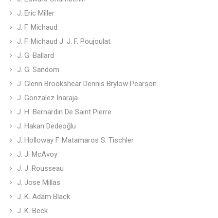
J. Eric Miller
J. F. Michaud
J. F. Michaud J. J. F. Poujoulat
J. G. Ballard
J. G. Sandom
J. Glenn Brookshear Dennis Brylow Pearson
J. Gonzalez Inaraja
J. H. Bernardin De Saint Pierre
J. Hakan Dedeoğlu
J. Holloway F. Matamaros S. Tischler
J. J. McAvoy
J. J. Rousseau
J. Jose Millas
J. K. Adam Black
J. K. Beck