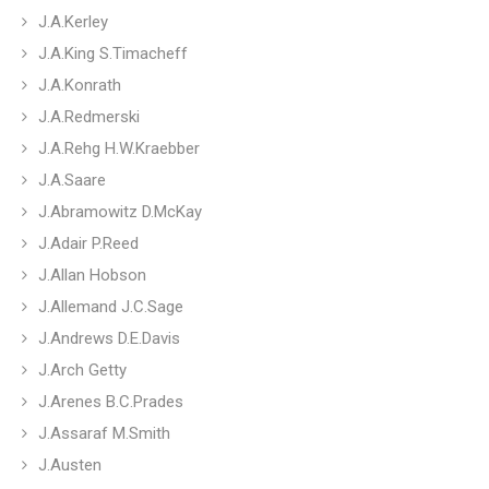
J.A.Kerley
J.A.King S.Timacheff
J.A.Konrath
J.A.Redmerski
J.A.Rehg H.W.Kraebber
J.A.Saare
J.Abramowitz D.McKay
J.Adair P.Reed
J.Allan Hobson
J.Allemand J.C.Sage
J.Andrews D.E.Davis
J.Arch Getty
J.Arenes B.C.Prades
J.Assaraf M.Smith
J.Austen