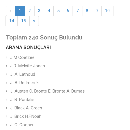
«
1
2
3
4
5
6
7
8
9
10
...
14
15
»
Toplam 240 Sonuç Bulundu
ARAMA SONUÇLARI
J M Coetzee
J R. Melville Jones
J. A. Lathoud
J. A. Redmerski
J. Austen C. Bronte E. Bronte A. Dumas
J. B. Pontalis
J. Black A. Green
J. Brick H.F.Noah
J. C. Cooper