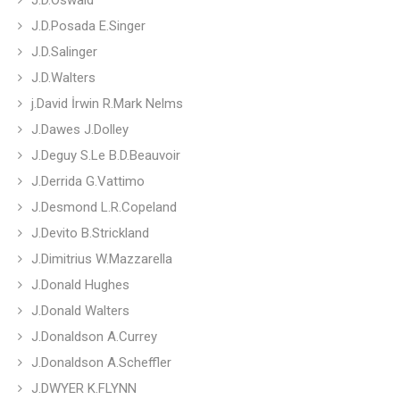
J.D.Oswald
J.D.Posada E.Singer
J.D.Salinger
J.D.Walters
j.David İrwin R.Mark Nelms
J.Dawes J.Dolley
J.Deguy S.Le B.D.Beauvoir
J.Derrida G.Vattimo
J.Desmond L.R.Copeland
J.Devito B.Strickland
J.Dimitrius W.Mazzarella
J.Donald Hughes
J.Donald Walters
J.Donaldson A.Currey
J.Donaldson A.Scheffler
J.DWYER K.FLYNN