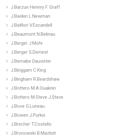
J.Barzun Hennry F. Graff
J.Baskın L.Newman
J.Batllori V.Escandell
J.Beaumont N.Belinau
J.Berger J.Mohr
J.Berger S.Demirel
J.Bernabe Dauvister
J.Binggam C.King
J.Bingham R.Beardshaw
J.Bottero M.A.Ouaknin
J.Bottero M.Steve J.Steve
J.Bove G.Luneau
J.Bowen J.Purkis
J.Brecher T.Costello
J.Bronowski B.Mazlish