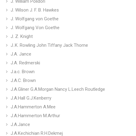
J. William Polidori
J. Wilson J. F. B. Hawkes
J. Wolfgang von Goethe
J. Wolfgang Von Goethe
J. Z. Knight
J..K. Rowling John Tiffany Jack Thorne
J.A. Jance
J.A. Redmerski
J.a.c. Brown
J.A.C. Brown
J.A.Gliner G.A.Morgan Nancy L.Leech Routledge
J.A.Hall G.J.Kenberry
J.A.Hammerton A.Mee
J.A.Hammerton M.Arthur
J.A.Jance
J.A.Kechichian R.H.Dekmej