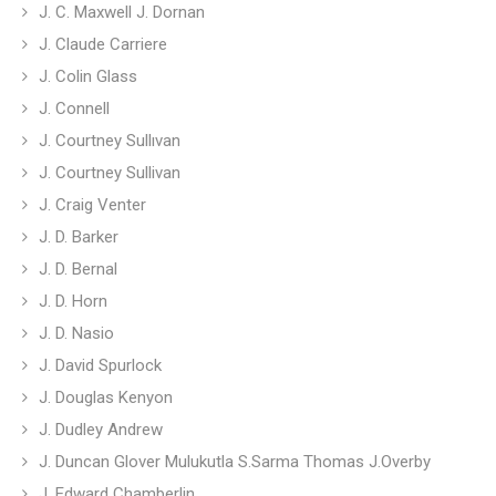
J. C. Maxwell J. Dornan
J. Claude Carriere
J. Colin Glass
J. Connell
J. Courtney Sullıvan
J. Courtney Sullivan
J. Craig Venter
J. D. Barker
J. D. Bernal
J. D. Horn
J. D. Nasio
J. David Spurlock
J. Douglas Kenyon
J. Dudley Andrew
J. Duncan Glover Mulukutla S.Sarma Thomas J.Overby
J. Edward Chamberlin