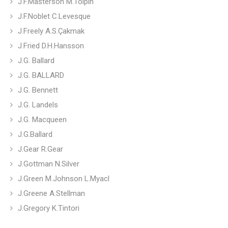
J.F.Masterson M.Tolpin
J.F.Noblet C.Levesque
J.Freely A.S.Çakmak
J.Fried D.H.Hansson
J.G. Ballard
J.G. BALLARD
J.G. Bennett
J.G. Landels
J.G. Macqueen
J.G.Ballard
J.Gear R.Gear
J.Gottman N.Silver
J.Green M.Johnson L.Myacl
J.Greene A.Stellman
J.Gregory K.Tintori