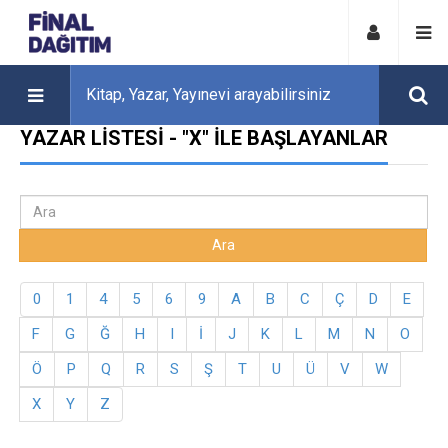
YAZAR LISTESI - "X" ILE BAŞLAYANLAR
0
1
4
5
6
9
A
B
C
Ç
D
E
F
G
Ğ
H
I
İ
J
K
L
M
N
O
Ö
P
Q
R
S
Ş
T
U
Ü
V
W
X
Y
Z