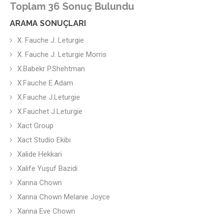
Toplam 36 Sonuç Bulundu
ARAMA SONUÇLARI
X. Fauche J. Leturgie
X. Fauche J. Leturgie Morris
X.Babekr P.Shehtman
X.Fauche E.Adam
X.Fauche J.Leturgie
X.Fauchet J.Leturgie
Xact Group
Xact Studio Ekibi
Xalide Hekkari
Xalife Yuşuf Bazidi
Xanna Chown
Xanna Chown Melanie Joyce
Xanna Eve Chown