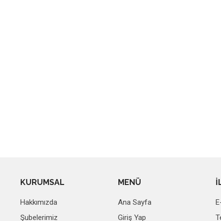
KURUMSAL
MENÜ
İ
Hakkımızda
Ana Sayfa
E
Şubelerimiz
Giriş Yap
T