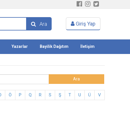
Giriş Yap
Ara
Yazarlar
Bayilik Dağıtım
İletişim
O
Ö
P
Q
R
S
Ş
T
U
Ü
V