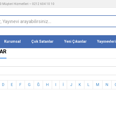
 Müşteri Hizmetleri ~ 0212 604 10 10
Kurumsal
Çok Satanlar
Yeni Çıkanlar
Yayınevleri
LAR
D
E
F
G
Ğ
H
I
İ
J
K
L
M
N