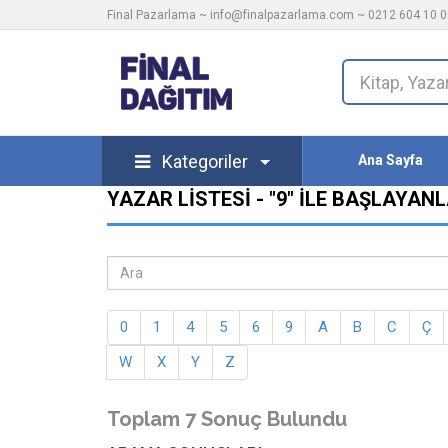
Final Pazarlama ~
info@finalpazarlama.com
~ 0212 604 10 00
Kategoriler
Ana Sayfa
YAZAR LISTESI - "9" ILE BAŞLAYAN
0
1
4
5
6
9
A
B
C
Ç
W
X
Y
Z
Toplam 7 Sonuç Bulundu