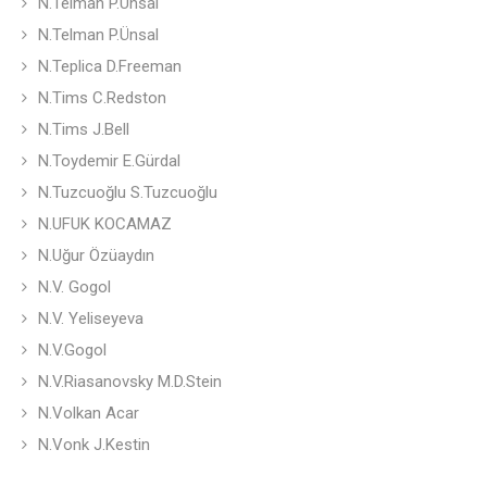
N.Telman P.Unsal
N.Telman P.Ünsal
N.Teplica D.Freeman
N.Tims C.Redston
N.Tims J.Bell
N.Toydemir E.Gürdal
N.Tuzcuoğlu S.Tuzcuoğlu
N.UFUK KOCAMAZ
N.Uğur Özüaydın
N.V. Gogol
N.V. Yeliseyeva
N.V.Gogol
N.V.Riasanovsky M.D.Stein
N.Volkan Acar
N.Vonk J.Kestin