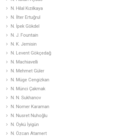
N. Hilal Kızılkaya
N. İlter Ertuğrul
N. İpek Gökdel
N. J. Fountain
N. K. Jemisin
N. Levent Gökçedağ
N. Machiavelli
N. Mehmet Güler
N. Müge Cengizkan
N. Münci Çakmak
N. N. Sukhanov
N. Nomer Karaman
N. Nusret Nuhoğlu
N. Öykü İyigün
N. Özcan Atamert