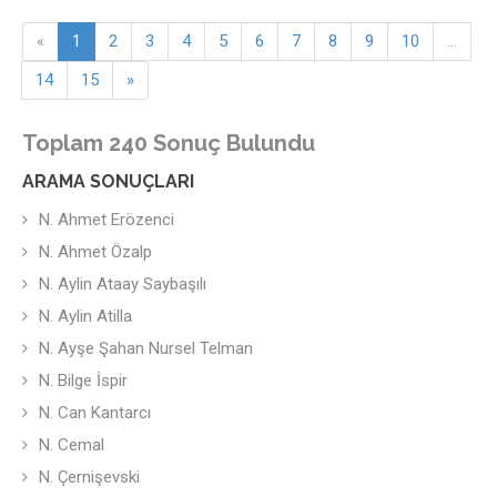
«
1
2
3
4
5
6
7
8
9
10
...
14
15
»
Toplam 240 Sonuç Bulundu
ARAMA SONUÇLARI
N. Ahmet Erözenci
N. Ahmet Özalp
N. Aylin Ataay Saybaşılı
N. Aylin Atilla
N. Ayşe Şahan Nursel Telman
N. Bilge İspir
N. Can Kantarcı
N. Cemal
N. Çernişevski