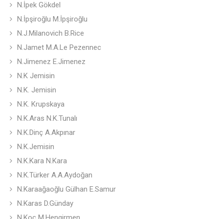
N.İpek Gökdel
N.İpşiroğlu M.İpşiroğlu
N.J.Milanovich B.Rice
N.Jamet M.A.Le Pezennec
N.Jimenez E.Jimenez
N.K Jemisin
N.K. Jemisin
N.K. Krupskaya
N.K.Aras N.K.Tunalı
N.K.Dinç A.Akpınar
N.K.Jemisin
N.K.Kara N.Kara
N.K.Türker A.A.Aydoğan
N.Karaağaoğlu Gülhan E.Samur
N.Karas D.Günday
N.Koç M.Hengirmen