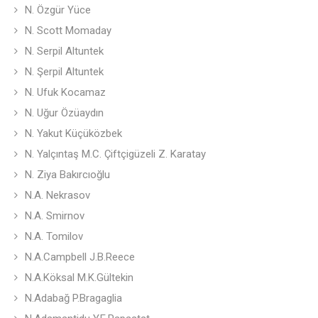
N. Özgür Yüce
N. Scott Momaday
N. Serpil Altuntek
N. Şerpil Altuntek
N. Ufuk Kocamaz
N. Uğur Özüaydın
N. Yakut Küçüközbek
N. Yalçıntaş M.C. Çiftçigüzeli Z. Karatay
N. Ziya Bakırcıoğlu
N.A. Nekrasov
N.A. Smirnov
N.A. Tomilov
N.A.Campbell J.B.Reece
N.A.Köksal M.K.Gültekin
N.Adabağ P.Bragaglia