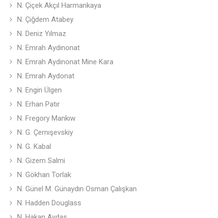
N. Çiçek Akçıl Harmankaya
N. Çiğdem Atabey
N. Deniz Yılmaz
N. Emrah Aydınonat
N. Emrah Aydinonat Mine Kara
N. Emrah Aydonat
N. Engin Ülgen
N. Erhan Patır
N. Fregory Mankıw
N. G. Çernışevskiy
N. G. Kabal
N. Gizem Salmi
N. Gökhan Torlak
N. Günel M. Günaydın Osman Çalışkan
N. Hadden Douglass
N. Hakan Aydas