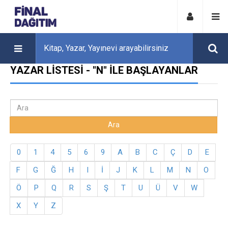
YAZAR LISTESI - "N" ILE BAŞLAYANLAR
0
1
4
5
6
9
A
B
C
Ç
D
E
F
G
Ğ
H
I
İ
J
K
L
M
N
O
Ö
P
Q
R
S
Ş
T
U
Ü
V
W
X
Y
Z