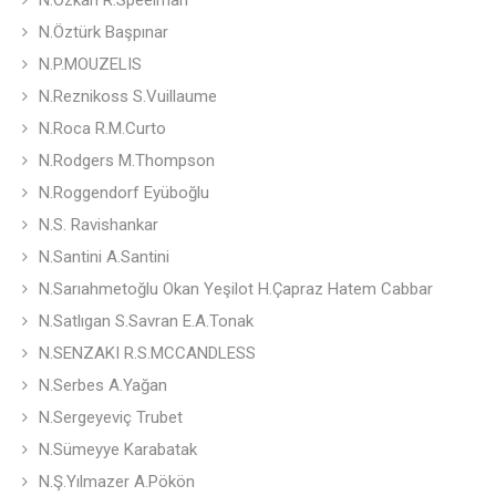
N.Özkan R.Speelman
N.Öztürk Başpınar
N.P.MOUZELIS
N.Reznikoss S.Vuillaume
N.Roca R.M.Curto
N.Rodgers M.Thompson
N.Roggendorf Eyüboğlu
N.S. Ravishankar
N.Santini A.Santini
N.Sarıahmetoğlu Okan Yeşilot H.Çapraz Hatem Cabbar
N.Satlıgan S.Savran E.A.Tonak
N.SENZAKI R.S.MCCANDLESS
N.Serbes A.Yağan
N.Sergeyeviç Trubet
N.Sümeyye Karabatak
N.Ş.Yılmazer A.Pökön