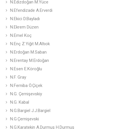
N.Edizdoğan M.Yüce
N.Efendizade A.Erverdi
N.Ekici D.Bayladı
N.Ekrem Düzen
N.Emel Koç
N.Enç Z.Yiğit M.Altıok
N.Erdoğan M.Saban
N.Erentay M.Erdoğan
N.Esen E.Köroğlu
N.F. Gray
N.Ferniba Ö.Çiçek
N.G. Çernişevskiy
N.G. Kabal
N.G.Bargiel J.J.Bargiel
N.G.Çernişevski
N.G.Karatekin A.Durmuş H.Durmuş