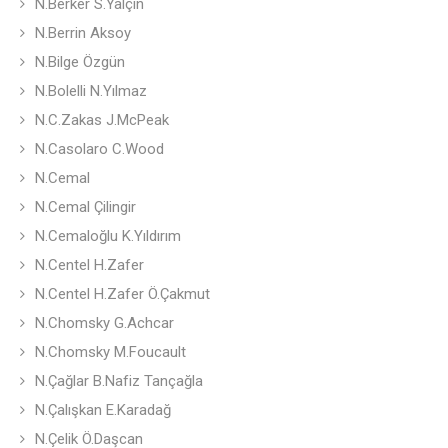
N.Berker S.Yalçın
N.Berrin Aksoy
N.Bilge Özgün
N.Bolelli N.Yılmaz
N.C.Zakas J.McPeak
N.Casolaro C.Wood
N.Cemal
N.Cemal Çilingir
N.Cemaloğlu K.Yıldırım
N.Centel H.Zafer
N.Centel H.Zafer Ö.Çakmut
N.Chomsky G.Achcar
N.Chomsky M.Foucault
N.Çağlar B.Nafiz Tançağla
N.Çalışkan E.Karadağ
N.Çelik Ö.Daşcan