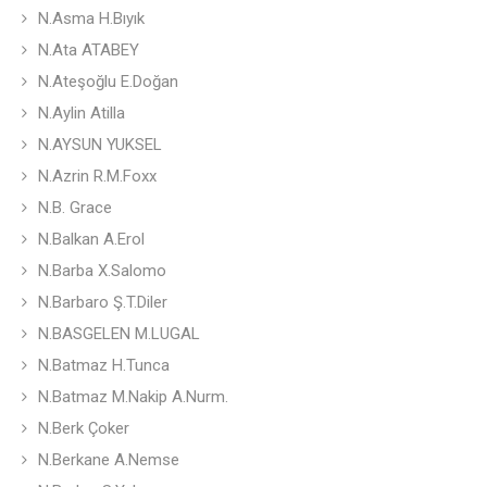
N.Asma H.Bıyık
N.Ata ATABEY
N.Ateşoğlu E.Doğan
N.Aylin Atilla
N.AYSUN YUKSEL
N.Azrin R.M.Foxx
N.B. Grace
N.Balkan A.Erol
N.Barba X.Salomo
N.Barbaro Ş.T.Diler
N.BASGELEN M.LUGAL
N.Batmaz H.Tunca
N.Batmaz M.Nakip A.Nurm.
N.Berk Çoker
N.Berkane A.Nemse