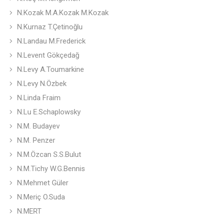
N.Kozak M.A.Kozak M.Kozak
N.Kurnaz T.Çetinoğlu
N.Landau M.Frederick
N.Levent Gökçedağ
N.Levy A.Toumarkine
N.Levy N.Özbek
N.Linda Fraim
N.Lu E.Schaplowsky
N.M. Budayev
N.M. Penzer
N.M.Özcan S.S.Bulut
N.M.Tichy W.G.Bennis
N.Mehmet Güler
N.Meriç O.Suda
N.MERT