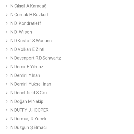
N.Çıkıgil A.Karadağ
N.Çomak H.Bozkurt
N.D. Kondratieff
N.D. Wilson
N.D.Kristof S.Wudunn
N.D.Volkan E.Zintl
N.Davenport R.D.Schwartz
N.Demir E.Yılmaz
N.Demirli Y.İnan
N.Demirli Yüksel İnan
N.Denchfield S.Cox
N.Doğan M.Nakip
N.DUFFY J.HOOPER
N.Durmuş R.Yüceli
N.Düzgün Ş.Elmacı