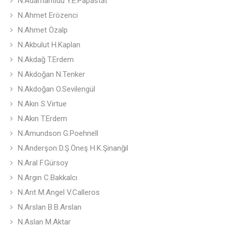
N.Adamantidu Y.E.Papastat
N.Ahmet Erözenci
N.Ahmet Özalp
N.Akbulut H.Kaplan
N.Akdağ T.Erdem
N.Akdoğan N.Tenker
N.Akdoğan O.Sevilengül
N.Akın S.Virtue
N.Akın T.Erdem
N.Amundson G.Poehnell
N.Anderşon D.Ş.Öneş H.K.Şinanğil
N.Aral F.Gürsoy
N.Argın C.Bakkalcı
N.Arıt M.Angel V.Calleros
N.Arslan B.B.Arslan
N.Aslan M.Aktar