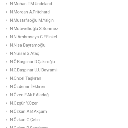
N.Mohan T.M.Undeland
N.Morgan A.Pritchard
N.Mustafaoğlu M.Yalçın
N.Mütevellioğlu S.Sönmez
N.N.Ambraseys C.F.Finkel
N.Nisa Bayramoğlu
N.Nursal S.Ataç
N.Ö.Başpınar D.Çakıroğlu
N.Ö.Başpınar Ü.Ü.Bayramlı
N.Öncel Taşkıran
N.Özdemir İ.Ektiren
N.Özen F.Ak F.Aladağ
N.Özgür Y.Özer
N.Özkan A.B.Akçam
N.Özkan G.Çetin