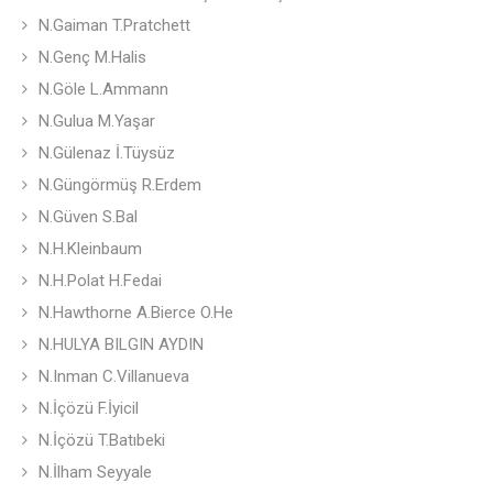
N.Gaiman T.Pratchett
N.Genç M.Halis
N.Göle L.Ammann
N.Gulua M.Yaşar
N.Gülenaz İ.Tüysüz
N.Güngörmüş R.Erdem
N.Güven S.Bal
N.H.Kleinbaum
N.H.Polat H.Fedai
N.Hawthorne A.Bierce O.He
N.HULYA BILGIN AYDIN
N.Inman C.Villanueva
N.İçözü F.İyicil
N.İçözü T.Batıbeki
N.İlham Seyyale