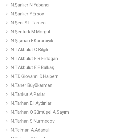
N.Şanlıer N.Yabancı
N.Şanlıer Y.Ersoy
N.Şeni S.L.Tarnec
N.Şentürk M.Morgül
N.Şişman F.Kararbıyık
N.T.Akbulut C.Bilgili
N.T.Akbulut E.B.Erdoğan
N.T.Akbulut E.E.Balkaş
N.T.D.Giovanni D.Halpern
N.Taner Büyükarman
N.Tankut A.Parlar
N.Tarhan E.I.Aydınlar
N.Tarhan O.Gümüşel A.Sayım
N.Tarhan S.Nurmedov
N.Telman A.Adanalı