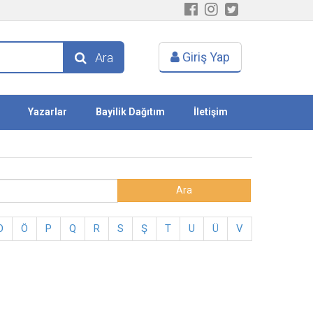
Giriş Yap
Ara
Yazarlar
Bayilik Dağıtım
İletişim
O
Ö
P
Q
R
S
Ş
T
U
Ü
V