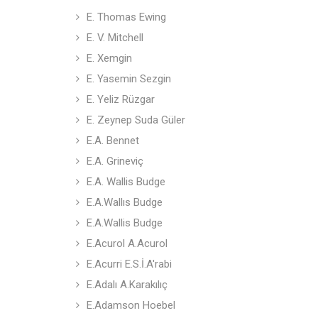
E. Thomas Ewing
E. V. Mitchell
E. Xemgin
E. Yasemin Sezgin
E. Yeliz Rüzgar
E. Zeynep Suda Güler
E.A. Bennet
E.A. Grineviç
E.A. Wallis Budge
E.A.Wallıs Budge
E.A.Wallis Budge
E.Acurol A.Acurol
E.Acurri E.S.İ.A'rabi
E.Adalı A.Karakılıç
E.Adamson Hoebel