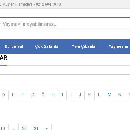
 Müşteri Hizmetleri ~ 0212 604 10 10
Kurumsal
Çok Satanlar
Yeni Çıkanlar
Yayınevleri
LAR
D
E
F
G
Ğ
H
I
İ
J
K
L
M
N
10
...
20
21
»