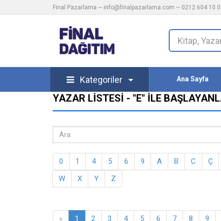
Final Pazarlama ~
info@finalpazarlama.com
~ 0212 604 10 00
Kategoriler
Ana Sayfa
YAZAR LISTESI - "E" ILE BAŞLAYAN
0
1
4
5
6
9
A
B
C
Ç
W
X
Y
Z
«
1
2
3
4
5
6
7
8
9