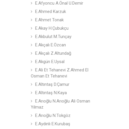
E.Afyoncu A.Önal U.Demir
E.Ahmed Karzuk
E.Ahmet Tonak
E.Akay H.Çubukçu
E.Akbulut M.Tunçay
E.Akçalı E.Özcan
E.Akçalı Z.Altundağ
E.Akgün E.Uysal
E.Ali Et Tehanevi Z.Ahmed El
Osman Et Tehanevi
E.Altıntaş D.Çamur
E.Altıntaş N.Kaya
E.Arıoğlu N.Arıoğlu Ali Osman
Yılmaz
E.Arıoğlu N.Tokgöz
E.Aydınlı E.Kurubaş