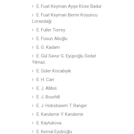
E. Fuat Keyman Ayşe Köse Badur
E. Fuat Keyman Berrin Koyuncu
Lorasdağı
E. Fuller Torrey
E. Füsun Alioğlu
E. G. Kadam
E. Gül Savur G. Eyüpoğlu Sedat
Yılmaz
E. Güler Kocabıyık
E. H. Carr
E. J. Allibis
E. J. Bourhill
E. J. Hobsbawm T. Ranger
E. Kandemir Y. Kandemir
E. Kaytukova
E. Kemal Eyüboğlu