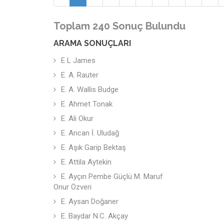
Toplam 240 Sonuç Bulundu
ARAMA SONUÇLARI
E L James
E. A. Rauter
E. A. Wallis Budge
E. Ahmet Tonak
E. Ali Okur
E. Arıcan İ. Uludağ
E. Aşık Garip Bektaş
E. Attila Aytekin
E. Ayçın Pembe Güçlü M. Maruf
Onur Özveri
E. Aysan Doğaner
E. Baydar N.C. Akçay