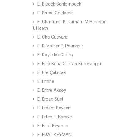
E. Bleeck Schlombach
E. Bruce Goldstein
E. Chartrand K. Durham M.Harrison
I. Heath
E. Che Guevara
E. D. Volder P. Pourveur
E. Doyle McCarthy
E. Edip Keha Ö. İrfan Küfrevioğlu
E. Efe Çakmak
E. Emine
E. Emre Aksoy
E. Ercan Süel
E. Erdem Baycan
E. Erten E. Karayel
E. Fuat Keyman
E. FUAT KEYMAN