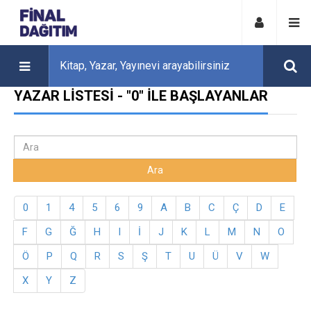
YAZAR LISTESI - "0" ILE BAŞLAYANLAR
0
1
4
5
6
9
A
B
C
Ç
D
E
F
G
Ğ
H
I
İ
J
K
L
M
N
O
Ö
P
Q
R
S
Ş
T
U
Ü
V
W
X
Y
Z