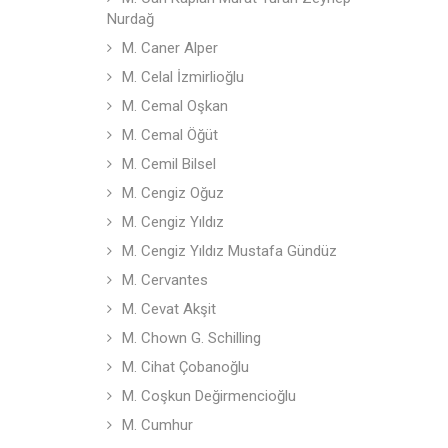
Nurdağ
M. Caner Alper
M. Celal İzmirlioğlu
M. Cemal Oşkan
M. Cemal Öğüt
M. Cemil Bilsel
M. Cengiz Oğuz
M. Cengiz Yıldız
M. Cengiz Yıldız Mustafa Gündüz
M. Cervantes
M. Cevat Akşit
M. Chown G. Schilling
M. Cihat Çobanoğlu
M. Coşkun Değirmencioğlu
M. Cumhur