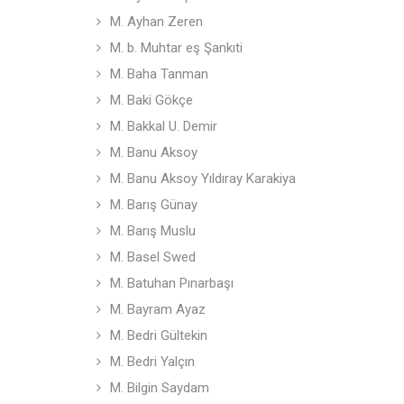
M. Ayhan Zeren
M. b. Muhtar eş Şankıti
M. Baha Tanman
M. Baki Gökçe
M. Bakkal U. Demir
M. Banu Aksoy
M. Banu Aksoy Yıldıray Karakiya
M. Barış Günay
M. Barış Muslu
M. Basel Swed
M. Batuhan Pınarbaşı
M. Bayram Ayaz
M. Bedri Gültekin
M. Bedri Yalçın
M. Bilgin Saydam