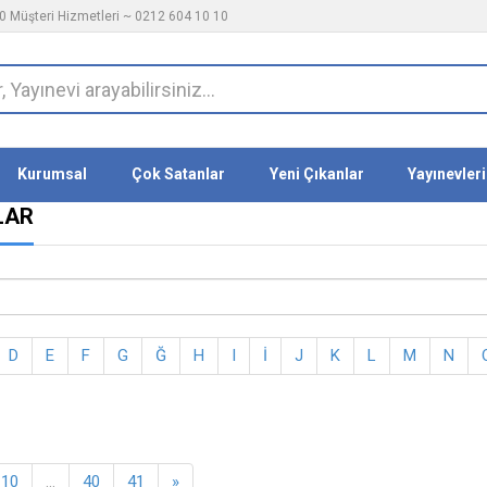
 Müşteri Hizmetleri ~ 0212 604 10 10
Kurumsal
Çok Satanlar
Yeni Çıkanlar
Yayınevleri
LAR
D
E
F
G
Ğ
H
I
İ
J
K
L
M
N
10
...
40
41
»