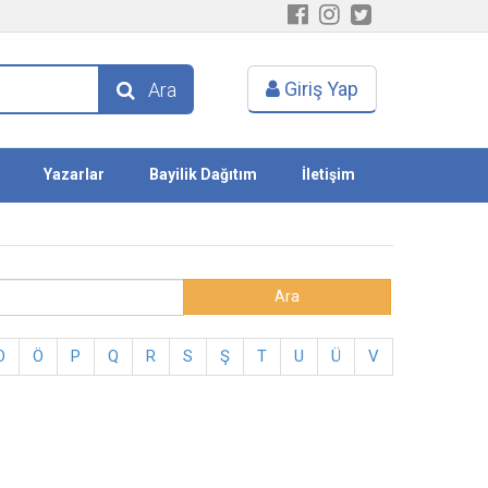
Giriş Yap
Ara
Yazarlar
Bayilik Dağıtım
İletişim
O
Ö
P
Q
R
S
Ş
T
U
Ü
V