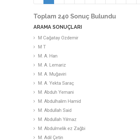
Toplam 240 Sonuç Bulundu
ARAMA SONUÇLARI
M Cağatay Ozdemir
M T
M. A. Han
M. A. Lemariz
M. A. Muğaviri
M. A. Yekta Saraç
M. Abduh Yemani
M. Abdulhalim Hamid
M. Abdullah Said
M. Abdullah Yılmaz
M. Abdulmelik ez Zağbi
M. Adil Çetin