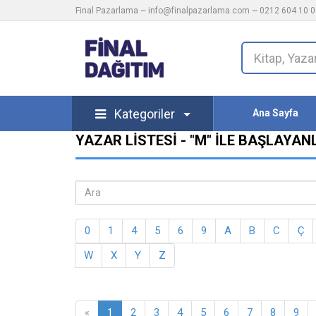
Final Pazarlama ~
info@finalpazarlama.com
~ 0212 604 10 00
Kategoriler
Ana Sayfa
YAZAR LISTESI - "M" ILE BAŞLAYAN
0
1
4
5
6
9
A
B
C
Ç
W
X
Y
Z
«
1
2
3
4
5
6
7
8
9