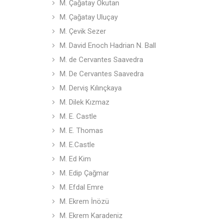
M. Çağatay Okutan
M. Çağatay Uluçay
M. Çevik Sezer
M. David Enoch Hadrian N. Ball
M. de Cervantes Saavedra
M. De Cervantes Saavedra
M. Derviş Kılınçkaya
M. Dilek Kızmaz
M. E. Castle
M. E. Thomas
M. E.Castle
M. Ed Kim
M. Edip Çağmar
M. Efdal Emre
M. Ekrem İnözü
M. Ekrem Karadeniz