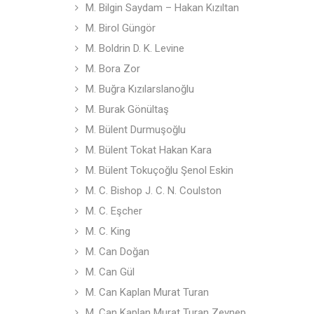
M. Bilgin Saydam – Hakan Kızıltan
M. Birol Güngör
M. Boldrin D. K. Levine
M. Bora Zor
M. Buğra Kızılarslanoğlu
M. Burak Gönültaş
M. Bülent Durmuşoğlu
M. Bülent Tokat Hakan Kara
M. Bülent Tokuçoğlu Şenol Eskin
M. C. Bishop J. C. N. Coulston
M. C. Eşcher
M. C. King
M. Can Doğan
M. Can Gül
M. Can Kaplan Murat Turan
M. Can Kaplan Murat Turan Zeynep