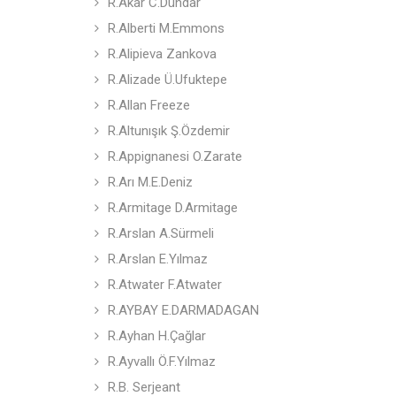
R.Akar C.Dündar
R.Alberti M.Emmons
R.Alipieva Zankova
R.Alizade Ü.Ufuktepe
R.Allan Freeze
R.Altunışık Ş.Özdemir
R.Appignanesi O.Zarate
R.Arı M.E.Deniz
R.Armitage D.Armitage
R.Arslan A.Sürmeli
R.Arslan E.Yılmaz
R.Atwater F.Atwater
R.AYBAY E.DARMADAGAN
R.Ayhan H.Çağlar
R.Ayvallı Ö.F.Yılmaz
R.B. Serjeant