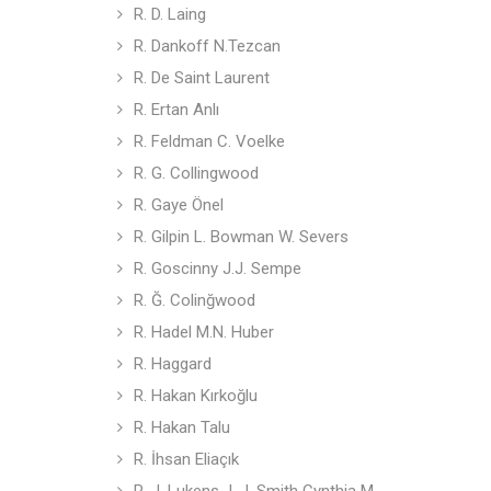
R. D. Laing
R. Dankoff N.Tezcan
R. De Saint Laurent
R. Ertan Anlı
R. Feldman C. Voelke
R. G. Collingwood
R. Gaye Önel
R. Gilpin L. Bowman W. Severs
R. Goscinny J.J. Sempe
R. Ğ. Colinğwood
R. Hadel M.N. Huber
R. Haggard
R. Hakan Kırkoğlu
R. Hakan Talu
R. İhsan Eliaçık