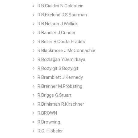
R.B.Cialdini N.Goldstein
R.B.Ekelund D.S.Saurman
R.B.Nelson J.Wallick
R.Bandler J.Grinder
R.Beller B.Costa Prades
R.Blackmore J.McConnachie
R.Bozlağan Y.Demirkaya
R.Bozyiğit S.Bozyiğit
R.Bramblett J.Kennedy
R.Brenner M.Pröbsting
R.Briggs G.Stuart
R.Brinkman R.Kirschner
R.BROWN
R.Browning
R.C. Hibbeler