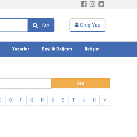
Giriş Yap
Ara
Yazarlar
Bayilik Dağıtım
İletişim
O
Ö
P
Q
R
S
Ş
T
U
Ü
V