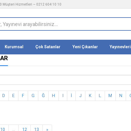
 Müşteri Hizmetleri ~ 0212 604 10 10
Kurumsal
Çok Satanlar
Yeni Çıkanlar
Yayınevleri
LAR
D
E
F
G
Ğ
H
I
İ
J
K
L
M
N
10
...
12
13
»