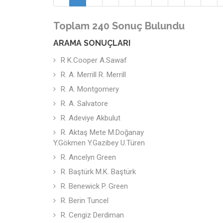
Toplam 240 Sonuç Bulundu
ARAMA SONUÇLARI
R K.Cooper A.Sawaf
R. A. Merrill R. Merrill
R. A. Montgomery
R. A. Salvatore
R. Adeviye Akbulut
R. Aktaş Mete M.Doğanay
Y.Gökmen Y.Gazibey U.Türen
R. Ancelyn Green
R. Baştürk M.K. Baştürk
R. Benewick P. Green
R. Berin Tuncel
R. Cengiz Derdiman