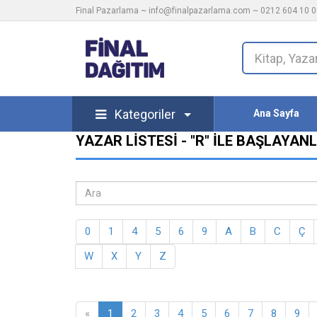
Final Pazarlama ~
info@finalpazarlama.com
~ 0212 604 10 00
Kategoriler
Ana Sayfa
YAZAR LISTESI - "R" ILE BAŞLAYAN
0
1
4
5
6
9
A
B
C
Ç
W
X
Y
Z
«
1
2
3
4
5
6
7
8
9