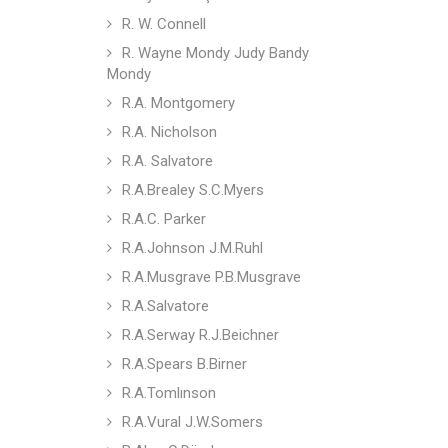
R. W. Connell
R. Wayne Mondy Judy Bandy
Mondy
R.A. Montgomery
R.A. Nicholson
R.A. Salvatore
R.A.Brealey S.C.Myers
R.A.C. Parker
R.A.Johnson J.M.Ruhl
R.A.Musgrave P.B.Musgrave
R.A.Salvatore
R.A.Serway R.J.Beichner
R.A.Spears B.Birner
R.A.Tomlınson
R.A.Vural J.W.Somers