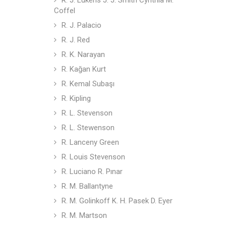
R. J. Lukens J. J. Smith Cynthia M.
Coffel
R. J. Palacio
R. J. Red
R. K. Narayan
R. Kağan Kurt
R. Kemal Subaşı
R. Kipling
R. L. Stevenson
R. L. Stewenson
R. Lanceny Green
R. Louis Stevenson
R. Luciano R. Pınar
R. M. Ballantyne
R. M. Golinkoff K. H. Pasek D. Eyer
R. M. Martson