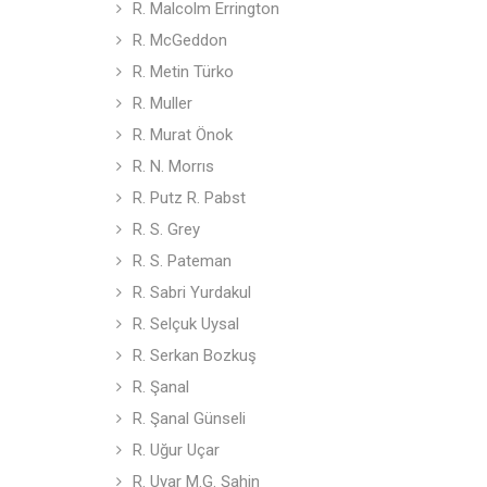
R. Malcolm Errington
R. McGeddon
R. Metin Türko
R. Muller
R. Murat Önok
R. N. Morrıs
R. Putz R. Pabst
R. S. Grey
R. S. Pateman
R. Sabri Yurdakul
R. Selçuk Uysal
R. Serkan Bozkuş
R. Şanal
R. Şanal Günseli
R. Uğur Uçar
R. Uyar M.G. Şahin