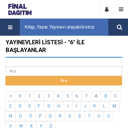
YAYINEVLERI LISTESI - "6" ILE
BAŞLAYANLAR
+
0
1
2
3
4
5
6
7
A
B
C
Ç
D
E
F
G
H
I
İ
J
K
L
M
N
O
Ö
P
Q
R
S
Ş
T
U
Ü
V
W
X
Y
Z